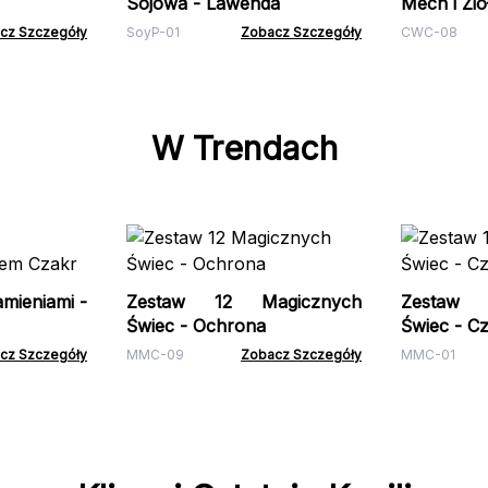
Sojowa - Lawenda
Mech i Zio
cz Szczegóły
SoyP-01
Zobacz Szczegóły
CWC-08
W Trendach
mieniami -
Zestaw 12 Magicznych
Zestaw 
Świec - Ochrona
Świec - C
cz Szczegóły
MMC-09
Zobacz Szczegóły
MMC-01