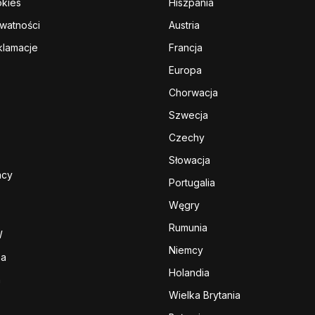
okies
Hiszpania
ywatności
Austria
klamacje
Francja
Europa
Chorwacja
Szwecja
Czechy
Słowacja
acy
Portugalia
Węgry
Rumunia
W
Niemcy
sa
Holandia
a
Wielka Brytania