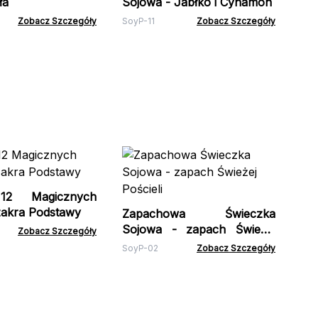
ła
Sojowa - Jabłko i Cynamon
Zobacz Szczegóły
SoyP-11
Zobacz Szczegóły
Za
12 Magicznych
Soy
zakra Podstawy
Zapachowa Świeczka
Sojowa - zapach Świeżej
Zobacz Szczegóły
Pościeli
SoyP-02
Zobacz Szczegóły