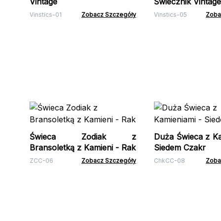
Vintage
Świecznik Vintage
Vinstics-01
Zobacz Szczegóły
Vinstics-05
Zoba
Świeca Zodiak z
Duża Świeca z Ka
Bransoletką z Kamieni - Rak
Siedem Czakr
ZCC-06
Zobacz Szczegóły
ChkCC-08
Zoba