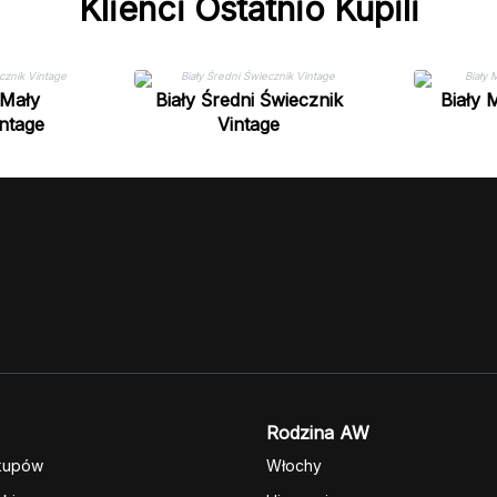
Klienci Ostatnio Kupili
Mały
Biały Średni Świecznik
Biały 
ntage
Vintage
Rodzina AW
kupów
Włochy