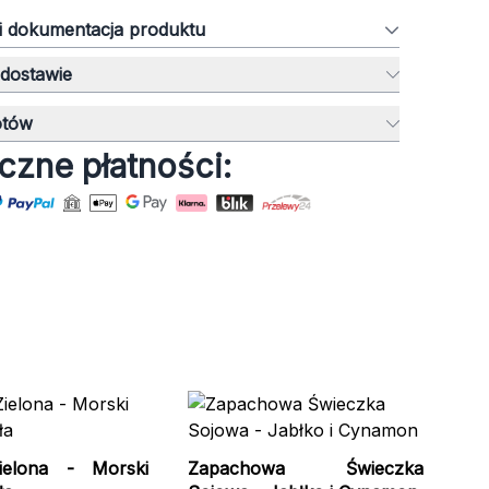
 i dokumentacja produktu
 dostawie
otów
czne płatności:
Św
Br
ielona - Morski
Zapachowa Świeczka
CW