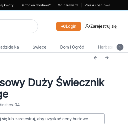
nej kwoty
Darmowa dostawa*
Gold Reward
Zniżki ilościowe
Login
Zarejestruj się
adzidełka
Świece
Dom i Ogród
Herbata
sowy Duży Świecznik
ge
Vinstics-04
j się lub zarejestruj, aby uzyskać ceny hurtowe