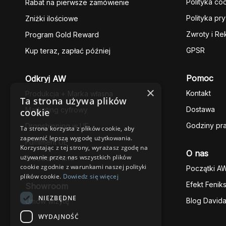
Polityka co
Rabat na pierwsze zamówienie
Polityka pr
Zniżki ilościowe
Zwroty i Re
Program Gold Reward
GPSR
Kup teraz, zapłać później
Pomoc
Odkryj AW
×
Kontakt
Produkcja + Marka własna
Ta strona używa plików
Dostawa
Marketing cyfrowy
cookie
Godziny pr
Dropshipping w UE
Ta strona korzysta z plików cookie, aby
zapewnić lepszą wygodę użytkowania.
Fulfilment UE
Korzystając z tej strony, wyrażasz zgodę na
O nas
używanie przez nas wszystkich plików
Freedom Fund
cookie zgodnie z warunkami naszej polityki
Początki A
plików cookie.
Dowiedz się więcej
Efekt Fenik
Showroom
NIEZBĘDNE
Blog David
Umów wizytę
WYDAJNOŚĆ