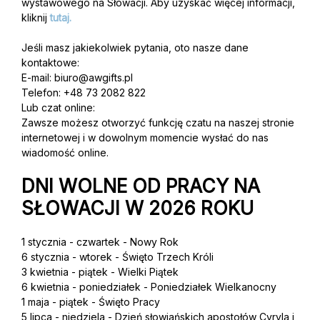
wystawowego na Słowacji. Aby uzyskać więcej informacji,
kliknij
tutaj
.
Jeśli masz jakiekolwiek pytania, oto nasze dane
kontaktowe:
E-mail:
biuro@awgifts.pl
Telefon: +48 73 2082 822
Lub czat online:
Zawsze możesz otworzyć funkcję czatu na naszej stronie
internetowej i w dowolnym momencie wysłać do nas
wiadomość online.
DNI WOLNE OD PRACY NA
SŁOWACJI W 2026 ROKU
1 stycznia - czwartek - Nowy Rok
6 stycznia - wtorek - Święto Trzech Króli
3 kwietnia - piątek - Wielki Piątek
6 kwietnia - poniedziałek - Poniedziałek Wielkanocny
1 maja - piątek - Święto Pracy
5 lipca - niedziela - Dzień słowiańskich apostołów Cyryla i