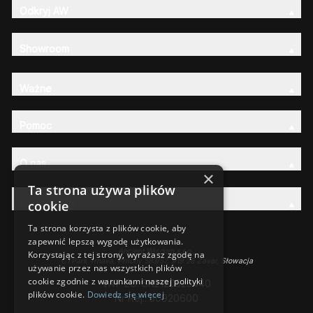
Odkryj AW
Showroom
Ważne
Pomoc
O nas
×
Ta strona używa plików
Rodzina AW
cookie
Ta strona korzysta z plików cookie, aby
zapewnić lepszą wygodę użytkowania.
Ancient Wisdom s.r.o.,
Korzystając z tej strony, wyrażasz zgodę na
CTPark Trnava, Prílohy 583/57, 919 26 Zavar, Słowacja
używanie przez nas wszystkich plików
cookie zgodnie z warunkami naszej polityki
VAT-EU: SK2120525440
plików cookie.
Dowiedz się więcej
Nr Rej.: 50920600