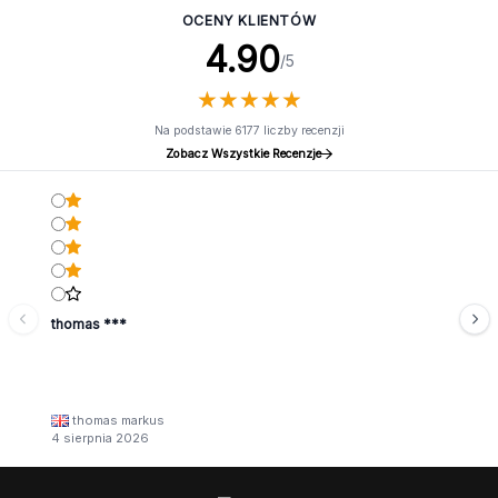
OCENY KLIENTÓW
4.90
/5
★
★
★
★
★
★
★
★
★
★
Na podstawie 6177 liczby recenzji
Zobacz Wszystkie Recenzje
thomas ***
thomas markus
4 sierpnia 2026