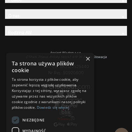
O nas
Rodzina AW
Ancient Wisdom s.r.o.,
×
CTPark Trnava, Prílohy 583/57, 919 26 Zavar, Słowacja
Ta strona używa plików
VAT-EU: SK2120525440
cookie
Nr Rej.: 50920600
Ta strona korzysta z plików cookie, aby
zapewnić lepszą wygodę użytkowania.
Korzystając z tej strony, wyrażasz zgodę na
używanie przez nas wszystkich plików
cookie zgodnie z warunkami naszej polityki
plików cookie.
Dowiedz się więcej
NIEZBĘDNE
WYDAJNOŚĆ