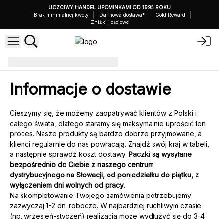
UCZCIWY HANDEL UPOMINKAMI OD 1995 ROKU
Brak minimalnej kwoty
Darmowa dostawa*
Gold Reward
Zniżki ilościowe
Dostawa
Informacje o dostawie
Cieszymy się, że możemy zaopatrywać klientów z Polski i
całego świata, dlatego staramy się maksymalnie uprościć ten
proces. Nasze produkty są bardzo dobrze przyjmowane, a
klienci regularnie do nas powracają. Znajdź swój kraj w tabeli,
a następnie sprawdź koszt dostawy.
Paczki są wysyłane
bezpośrednio do Ciebie z naszego centrum
dystrybucyjnego na Słowacji, od poniedziałku do piątku, z
wyłączeniem dni wolnych od pracy
.
Na skompletowanie Twojego zamówienia potrzebujemy
zazwyczaj 1-2 dni robocze. W najbardziej ruchliwym czasie
(np. wrzesień-styczeń) realizacja może wydłużyć się do 3-4