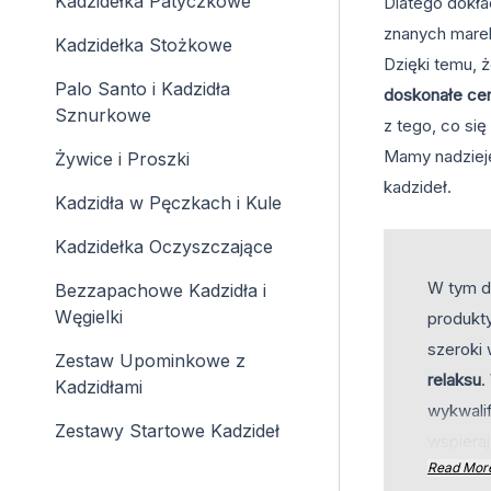
Kadzidełka Patyczkowe
Dlatego dokła
znanych marek
Kadzidełka Stożkowe
Dzięki temu, 
Palo Santo i Kadzidła
doskonałe cen
Sznurkowe
z tego, co się
Mamy nadzieję
Żywice i Proszki
kadzideł.
Kadzidła w Pęczkach i Kule
Kadzidełka Oczyszczające
W tym dz
Bezzapachowe Kadzidła i
Węgielki
produkt
szeroki
Zestaw Upominkowe z
relaksu
.
Kadzidłami
wykwalif
Zestawy Startowe Kadzideł
wspieraj
Read Mor
produkc