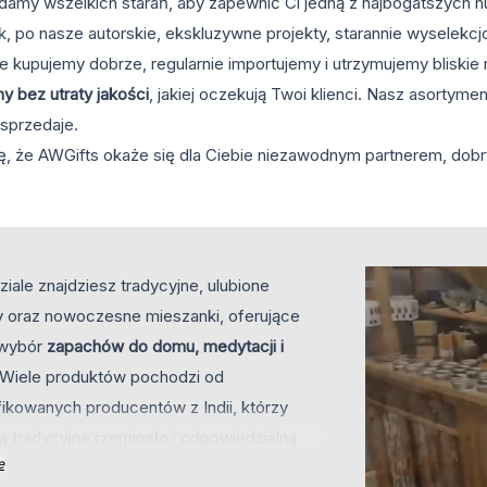
damy wszelkich starań, aby zapewnić Ci jedną z najbogatszych hu
, po nasze autorskie, ekskluzywne projekty, starannie wyselekcj
że kupujemy dobrze, regularnie importujemy i utrzymujemy blisk
y bez utraty jakości
, jakiej oczekują Twoi klienci. Nasz asortyment
 sprzedaje.
, że AWGifts okaże się dla Ciebie niezawodnym partnerem, dobry
iale znajdziesz tradycyjne, ulubione
y oraz nowoczesne mieszanki, oferujące
 wybór
zapachów do domu, medytacji i
 Wiele produktów pochodzi od
ikowanych producentów z Indii, którzy
ą tradycyjne rzemiosło i odpowiedzialną
e
ję.