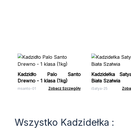
Kadzidło Palo Santo
Kadzidełka Sat
Drewno - 1 klasa (1kg)
Biała Szałwia
msanto-01
Zobacz Szczegóły
iSatya-25
Zoba
Wszystko Kadzidełka :