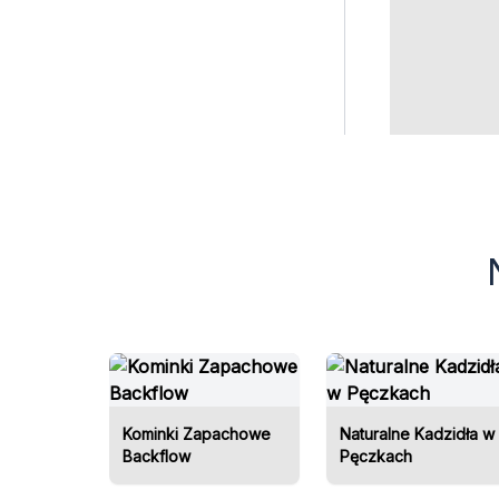
Oprócz 
kominki 
atrakcy
ponowny
rozmiar
sprawdz
która za
marże.
Zaopatrz
popytem
dzięki 
Kominki Zapachowe
Naturalne Kadzidła w
Backflow
Pęczkach