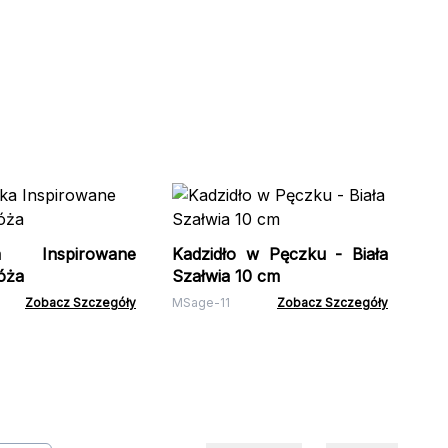
Ka
- 
ka Inspirowane
Kadzidło w Pęczku - Biała
iSa
óża
Szałwia 10 cm
Zobacz Szczegóły
MSage-11
Zobacz Szczegóły