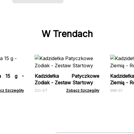
W Trendach
ya 15 g -
Kadzidełka Patyczkowe
Kadzideł
Zodiak - Zestaw Startowy
Ziemią - R
cz Szczegóły
ZCi-ST
Zobacz Szczegóły
SMI-01