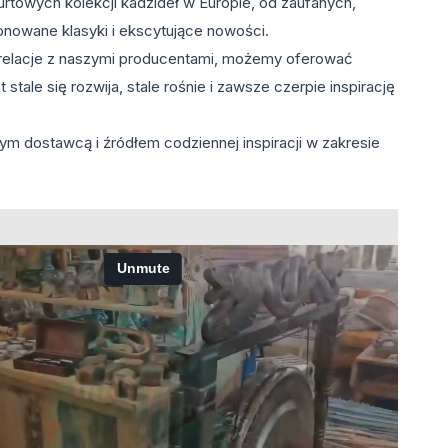
rtowych kolekcji kadzideł w Europie, od zaufanych,
onowane klasyki i ekscytujące nowości.
ie relacje z naszymi producentami, możemy oferować
 stale się rozwija, stale rośnie i zawsze czerpie inspirację
m dostawcą i źródłem codziennej inspiracji w zakresie