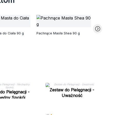
ktom
Aromatera
Rąk i Ciała
a do Ciała 90 g
Pachnące Masła Shea 90 g
Zestaw do Pielęgnacji -
do Pielęgnacji -
Uważność
będny Spokój