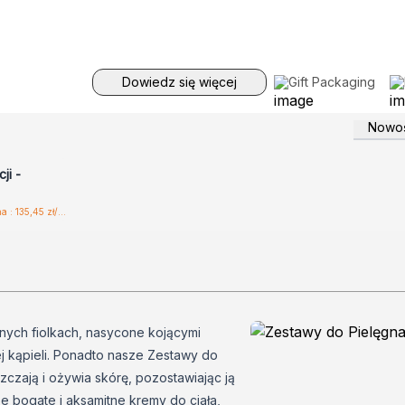
Dowiedz się więcej
Gift Packaging
Nowoś
jestruj,
hurtowe
ji -
Sugerowana cena detaliczna : 135,45 zł/szt.
anych fiolkach, nasycone kojącymi
cej kąpieli. Ponadto nasze Zestawy do
szczają i ożywia skórę, pozostawiając ją
że bogate i aksamitne kremy do ciała,