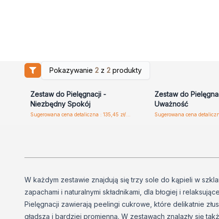
Pokazywanie
2
z
2
produkty
Zaloguj się lub zarejestruj,
Zaloguj się lub zare
aby uzyskać ceny hurtowe
aby uzyskać ceny 
Zestaw do Pielęgnacji -
Zestaw do Pielęgnac
Niezbędny Spokój
Uważność
Sugerowana cena detaliczna : 135,45 zł/szt.
W każdym zestawie znajdują się trzy sole do kąpieli w szkl
zapachami i naturalnymi składnikami, dla błogiej i relaksują
Pielęgnacji zawierają peelingi cukrowe, które delikatnie złu
gładszą i bardziej promienną. W zestawach znalazły się tak