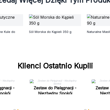
zedaj Więcej Dzięki Tym Produ
e Kule do
Sól Morska do Kąpieli 350 g
Naturalne Masł
Klienci Ostatnio Kupili
gnacji -
Zestaw do Pielęgnacji -
Zestaw 
pokój
Niezbędny Spokój
Niez