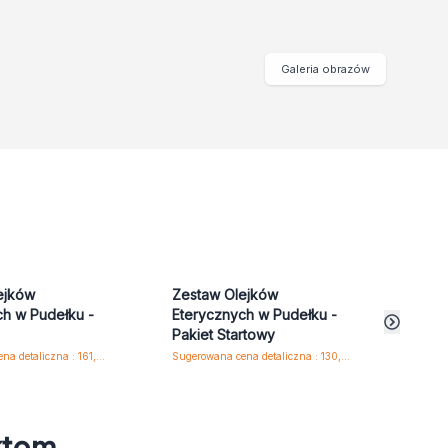
Galeria obrazów
ejków
Zestaw Olejków
Zest
ch w Pudełku -
Eterycznych w Pudełku -
Eter
Pakiet Startowy
Top 
Sugerowana cena detaliczna : 161,25 zł/zestaw
Sugerowana cena detaliczna : 130,35 zł/zestaw