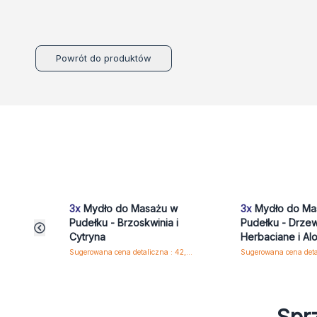
Powrót do produktów
3x
Mydło do Masażu w
3x
Mydło do Ma
Pudełku - Brzoskwinia i
Pudełku - Drze
Cytryna
Herbaciane i Al
Sugerowana cena detaliczna : 42,80 zł/szt.