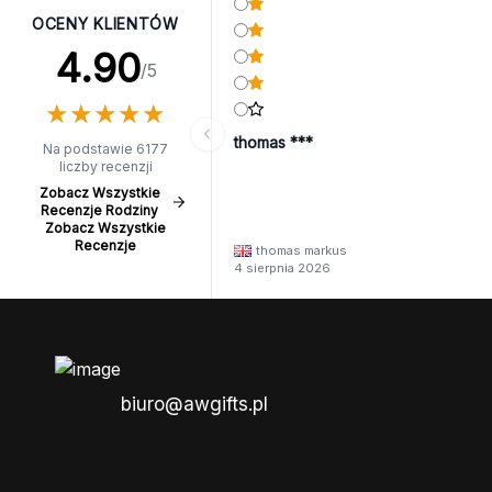
OCENY KLIENTÓW
4.90
/5
★
★
★
★
★
★
★
★
★
★
thomas ***
Na podstawie 6177
liczby recenzji
Zobacz Wszystkie
Recenzje Rodziny
Zobacz Wszystkie
Recenzje
thomas markus
4 sierpnia 2026
biuro@awgifts.pl