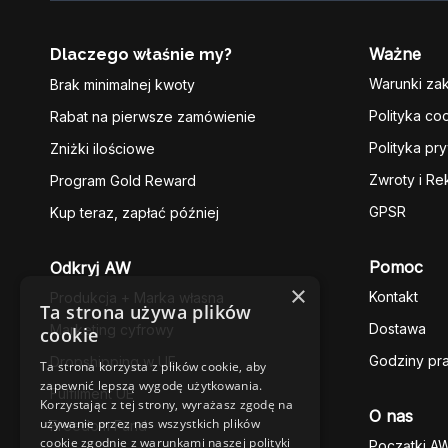
Ważne
Dlaczego właśnie my?
Warunki za
Brak minimalnej kwoty
Polityka co
Rabat na pierwsze zamówienie
Polityka pr
Zniżki ilościowe
Zwroty i Re
Program Gold Reward
GPSR
Kup teraz, zapłać później
Pomoc
Odkryj AW
×
Kontakt
Produkcja + Marka własna
Ta strona używa plików
Dostawa
Marketing cyfrowy
cookie
Godziny pr
Dropshipping w UE
Ta strona korzysta z plików cookie, aby
zapewnić lepszą wygodę użytkowania.
Fulfilment UE
Korzystając z tej strony, wyrażasz zgodę na
O nas
używanie przez nas wszystkich plików
Freedom Fund
cookie zgodnie z warunkami naszej polityki
Początki A