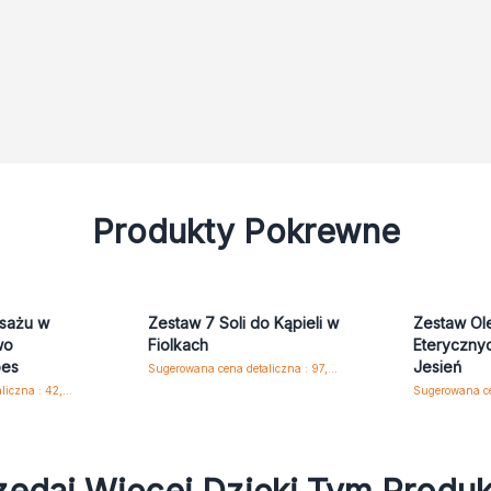
Produkty Pokrewne
sażu w
Zestaw 7 Soli do Kąpieli w
Zestaw Ol
wo
Fiolkach
Eteryczny
oes
Jesień
Sugerowana cena detaliczna : 97,65 zł/zestaw
Sugerowana cena detaliczna : 42,80 zł/szt.