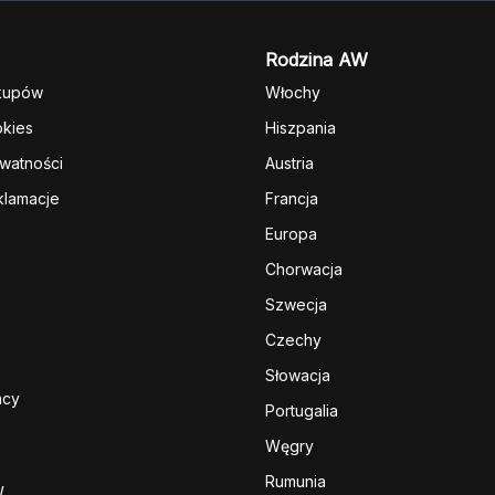
Rodzina AW
kupów
Włochy
okies
Hiszpania
ywatności
Austria
klamacje
Francja
Europa
Chorwacja
Szwecja
Czechy
Słowacja
acy
Portugalia
Węgry
Rumunia
W