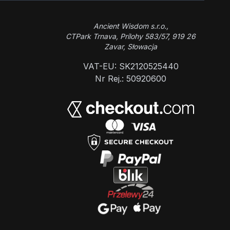
Ancient Wisdom s.r.o.,
CTPark Trnava, Prílohy 583/57, 919 26
Zavar, Słowacja
VAT-EU: SK2120525440
Nr Rej.: 50920600