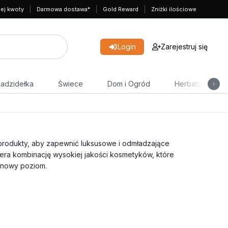
nej kwoty
Darmowa dostawa*
Gold Reward
Zniżki ilościowe
Login
Zarejestruj się
adzidełka
Świece
Dom i Ogród
Herbata
produkty, aby zapewnić luksusowe i odmładzające
era kombinację wysokiej jakości kosmetyków, które
a nowy poziom.