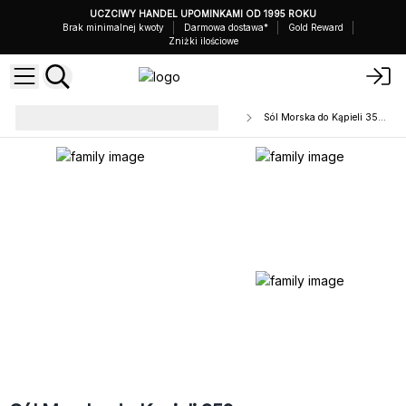
UCZCIWY HANDEL UPOMINKAMI OD 1995 ROKU
Brak minimalnej kwoty
Darmowa dostawa*
Gold Reward
Zniżki ilościowe
Sole do Kąpieli i Mieszanki
Sól Morska do Kąpieli 350 g
Botaniczne