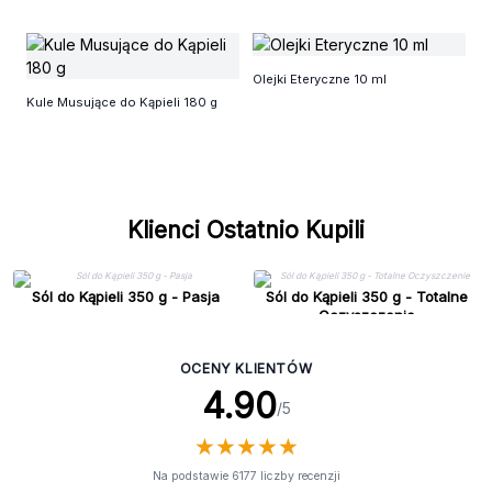
Sz
Olejki Eteryczne 10 ml
Kule Musujące do Kąpieli 180 g
Klienci Ostatnio Kupili
Sól do Kąpieli 350 g - Pasja
Sól do Kąpieli 350 g - Totalne
Oczyszczenie
OCENY KLIENTÓW
4.90
/5
★
★
★
★
★
★
★
★
★
★
Na podstawie 6177 liczby recenzji