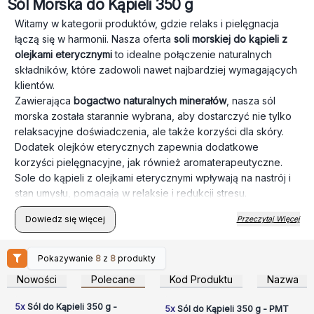
Sól Morska do Kąpieli 350 g
Witamy w kategorii produktów, gdzie relaks i pielęgnacja
łączą się w harmonii. Nasza oferta
soli morskiej do kąpieli z
olejkami eterycznymi
to idealne połączenie naturalnych
składników, które zadowoli nawet najbardziej wymagających
klientów.
Zawierająca
bogactwo naturalnych minerałów
, nasza sól
morska została starannie wybrana, aby dostarczyć nie tylko
relaksacyjne doświadczenia, ale także korzyści dla skóry.
Dodatek olejków eterycznych zapewnia dodatkowe
korzyści pielęgnacyjne, jak również aromaterapeutyczne.
Sole do kąpieli z olejkami eterycznymi wpływają na nastrój i
stan umysłu, pomagają w relaksie i redukcji stresu.
Dowiedz się więcej
Przeczytaj Więcej
Pokazywanie
8
z
8
produkty
Zaloguj się lub
Zaloguj się lub
zarejestruj, aby uzyskać
zarejestruj, aby uzyskać
Nowości
Polecane
Kod Produktu
Nazwa
ceny hurtowe
ceny hurtowe
5x
Sól do Kąpieli 350 g -
5x
Sól do Kąpieli 350 g - PMT