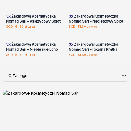
zarejestruj, aby uzyskać
zarejestruj, aby uzyskać
ceny hurtowe
ceny hurtowe
3x
Żakardowa Kosmetyczka
3x
Żakardowa Kosmetyczka
Nomad Sari - Księżycowy Splot
Nomad Sari - Nagietkowy Splot
Zaloguj się lub
Zaloguj się lub
SCD : 51,60 zł/torba
SCD : 51,60 zł/torba
zarejestruj, aby uzyskać
zarejestruj, aby uzyskać
ceny hurtowe
ceny hurtowe
3x
Żakardowa Kosmetyczka
3x
Żakardowa Kosmetyczka
Nomad Sari - Niebieskie Echo
Nomad Sari - Różana Kratka
SCD : 51,60 zł/torba
SCD : 51,60 zł/torba