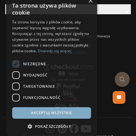
×
Ta strona używa plików
Rodzina AW
cookie
Ta strona korzysta z plików cookie, aby
zapewnić lepszą wygodę użytkowania.
Ancient Wisdom s.r.o.,
Korzystając z tej strony, wyrażasz zgodę na
CTPark Trnava, Prílohy 583/57, 919 26 Zavar, Słowacja
używanie przez nas wszystkich plików
cookie zgodnie z warunkami naszej polityki
VAT-EU: SK2120525440
plików cookie.
Dowiedz się więcej
Nr Rej.: 50920600
NIEZBĘDNE
WYDAJNOŚĆ
TARGETOWANIE
FUNKCJONALNOŚĆ
AKCEPTUJ WSZYSTKIE
POKAŻ SZCZEGÓŁY