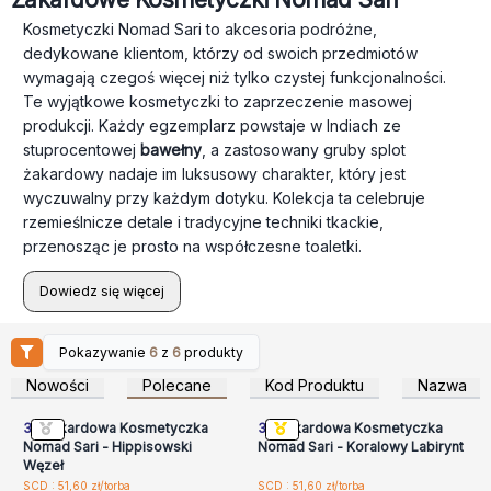
Kosmetyczki Nomad Sari to akcesoria podróżne,
dedykowane klientom, którzy od swoich przedmiotów
wymagają czegoś więcej niż tylko czystej funkcjonalności.
Te wyjątkowe kosmetyczki to zaprzeczenie masowej
produkcji. Każdy egzemplarz powstaje w Indiach ze
stuprocentowej
bawełny
, a zastosowany gruby splot
żakardowy nadaje im luksusowy charakter, który jest
wyczuwalny przy każdym dotyku. Kolekcja ta celebruje
rzemieślnicze detale i tradycyjne techniki tkackie,
przenosząc je prosto na współczesne toaletki.
Dowiedz się więcej
Pokazywanie
6
z
6
produkty
Zaloguj się lub
Zaloguj się lub
zarejestruj, aby uzyskać
zarejestruj, aby uzyskać
Nowości
Polecane
Kod Produktu
Nazwa
ceny hurtowe
ceny hurtowe
3x
Żakardowa Kosmetyczka
3x
Żakardowa Kosmetyczka
Nomad Sari - Hippisowski
Nomad Sari - Koralowy Labirynt
Węzeł
Zaloguj się lub
Zaloguj się lub
SCD : 51,60 zł/torba
SCD : 51,60 zł/torba