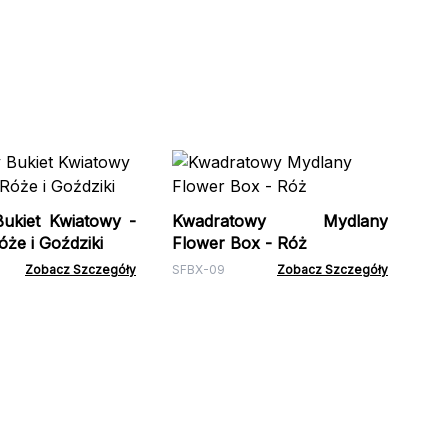
Ru
ukiet Kwiatowy -
Kwadratowy Mydlany
że i Goździki
Flower Box - Róż
CSF
Zobacz Szczegóły
SFBX-09
Zobacz Szczegóły