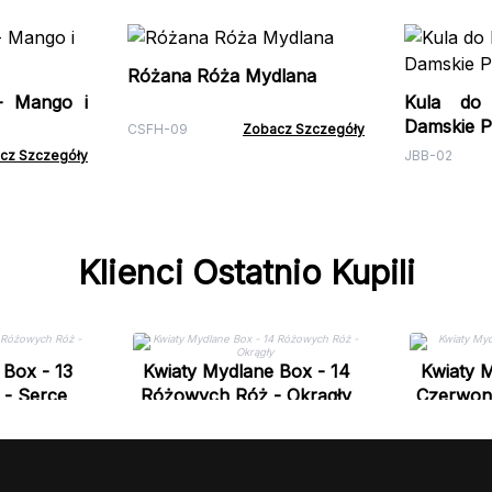
Różana Róża Mydlana
- Mango i
Kula do 
Damskie 
CSFH-09
Zobacz Szczegóły
cz Szczegóły
JBB-02
Klienci Ostatnio Kupili
 Box - 13
Kwiaty Mydlane Box - 14
Kwiaty M
- Serce
Różowych Róż - Okrągły
Czerwon