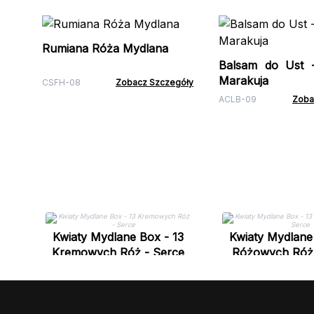
Rumiana Róża Mydlana
Balsam do Ust 
Marakuja
CSFH-08
Zobacz Szczegóły
ACLB-09
Zoba
Kwiaty Mydlane Box - 13
Kwiaty Mydlane
Kremowych Róż - Serce
Różowych Róż 