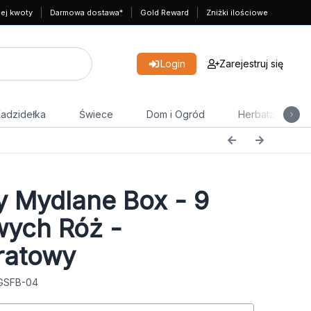
nej kwoty
Darmowa dostawa*
Gold Reward
Zniżki ilościowe
Login
Zarejestruj się
adzidełka
Świece
Dom i Ogród
Herbata
y Mydlane Box - 9
ych Róż -
ratowy
 GSFB-04