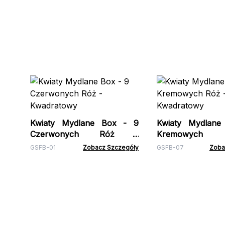
Kwiaty Mydlane Box - 9
Kwiaty Mydlan
Czerwonych Róż -
Kremowych
Kwadratowy
Kwadratowy
GSFB-01
Zobacz Szczegóły
GSFB-07
Zoba