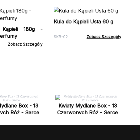
Ba
Kula do Kąpieli Usta 60 g
Kąpieli 180g -
ACL
Perfumy
SKB-02
Zobacz Szczegóły
Zobacz Szczegóły
K
ydlane Box - 13
Kwiaty Mydlane Box - 13
ych Róż - Serce
Czerwonych Róż - Serce