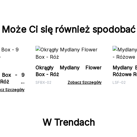
Może Ci się również spodobać
Okrągły Mydlany Flower
Mydlany B
Box - Róż
Różowe Ró
e Box - 9
 Róż -
SFBX-02
Zobacz Szczegóły
LSF-02
cz Szczegóły
W Trendach