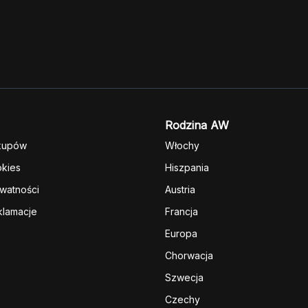
Rodzina AW
kupów
Włochy
okies
Hiszpania
ywatności
Austria
klamacje
Francja
Europa
Chorwacja
Szwecja
Czechy