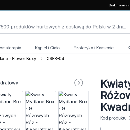
Brak minimal
omaterapia
Kąpiel i Ciało
Ezoteryka i Kamienie
K
ane - Flower Boxy
GSFB-04
Kwiat
Różow
Kwad
Kod produktu: