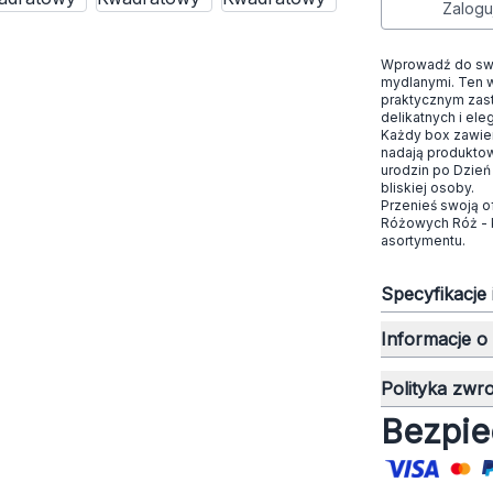
Zalogu
Wprowadź do swo
mydlanymi. Ten w
praktycznym zast
delikatnych i el
Każdy box zawier
nadają produktowi
urodzin po Dzień
bliskiej osoby.
Przenieś swoją o
Różowych Róż - K
asortymentu.
Specyfikacje
Informacje o
Polityka zwr
Bezpie