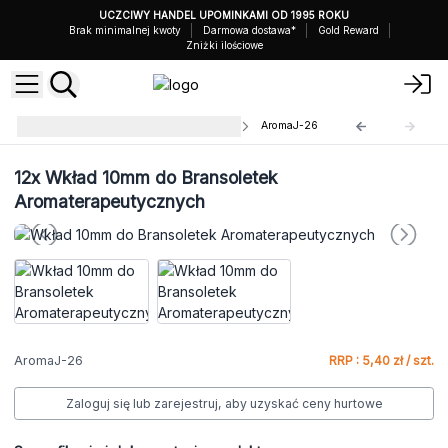
UCZCIWY HANDEL UPOMINKAMI OD 1995 ROKU
Brak minimalnej kwoty
Darmowa dostawa*
Gold Reward
Zniżki ilościowe
Naszyjniki Aromaterapeutyczne
AromaJ-26
12x
Wkład 10mm do Bransoletek
Aromaterapeutycznych
AromaJ-26
RRP : 5,40 zł / szt.
Zaloguj się lub zarejestruj, aby uzyskać ceny hurtowe