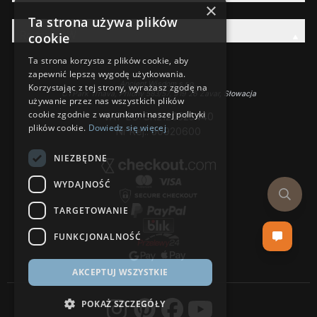
×
Ta strona używa plików
Rodzina AW
cookie
Ta strona korzysta z plików cookie, aby
zapewnić lepszą wygodę użytkowania.
Ancient Wisdom s.r.o.,
Korzystając z tej strony, wyrażasz zgodę na
CTPark Trnava, Prílohy 583/57, 919 26 Zavar, Słowacja
używanie przez nas wszystkich plików
cookie zgodnie z warunkami naszej polityki
VAT-EU: SK2120525440
plików cookie.
Dowiedz się więcej
Nr Rej.: 50920600
NIEZBĘDNE
WYDAJNOŚĆ
TARGETOWANIE
FUNKCJONALNOŚĆ
AKCEPTUJ WSZYSTKIE
POKAŻ SZCZEGÓŁY