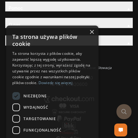
Pomoc
O nas
×
Ta strona używa plików
Rodzina AW
cookie
Ta strona korzysta z plików cookie, aby
zapewnić lepszą wygodę użytkowania.
Ancient Wisdom s.r.o.,
Korzystając z tej strony, wyrażasz zgodę na
CTPark Trnava, Prílohy 583/57, 919 26 Zavar, Słowacja
używanie przez nas wszystkich plików
cookie zgodnie z warunkami naszej polityki
VAT-EU: SK2120525440
plików cookie.
Dowiedz się więcej
Nr Rej.: 50920600
NIEZBĘDNE
WYDAJNOŚĆ
TARGETOWANIE
FUNKCJONALNOŚĆ