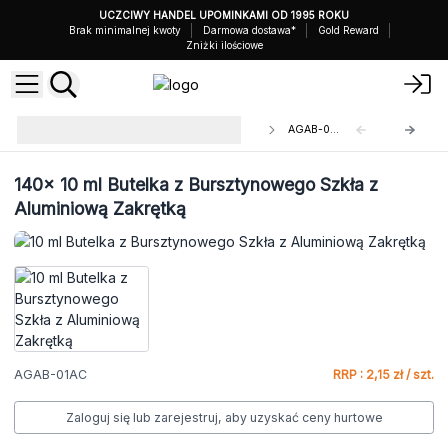
UCZCIWY HANDEL UPOMINKAMI OD 1995 ROKU
Brak minimalnej kwoty
Darmowa dostawa*
Gold Reward
Zniżki ilościowe
Butelki Alchemiczne z
AGAB-01AC
Bursztynowego Szkła
140x
10 ml Butelka z Bursztynowego Szkła z
Aluminiową Zakrętką
AGAB-01AC
RRP : 2,15 zł / szt.
Zaloguj się lub zarejestruj, aby uzyskać ceny hurtowe