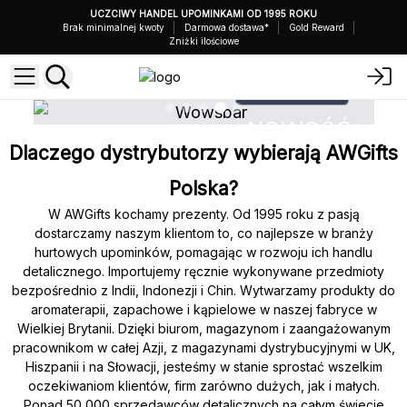
UCZCIWY HANDEL UPOMINKAMI OD 1995 ROKU
Brak minimalnej kwoty
Darmowa dostawa*
Gold Reward
Zniżki ilościowe
KUP TERAZ
Ć
NOWOŚĆ
Dlaczego dystrybutorzy wybierają AWGifts
at
Gąbki z Mydłem z Trzema Masłami
Polska?
W AWGifts kochamy prezenty. Od 1995 roku z pasją
dostarczamy naszym klientom to, co najlepsze w branży
hurtowych upominków, pomagając w rozwoju ich handlu
detalicznego. Importujemy ręcznie wykonywane przedmioty
bezpośrednio z Indii, Indonezji i Chin. Wytwarzamy produkty do
aromaterapii, zapachowe i kąpielowe w naszej fabryce w
Wielkiej Brytanii. Dzięki biurom, magazynom i zaangażowanym
pracownikom w całej Azji, z magazynami dystrybucyjnymi w UK,
Hiszpanii i na Słowacji, jesteśmy w stanie sprostać wszelkim
oczekiwaniom klientów, firm zarówno dużych, jak i małych.
Ponad 50 000 sprzedawców detalicznych na całym świecie