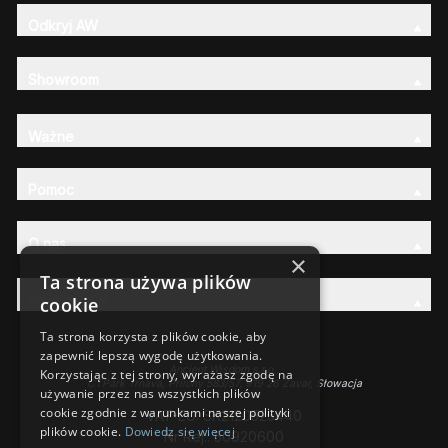
Odkryj AW
Showroom
Ważne
Pomoc
O nas
×
Ta strona używa plików
Rodzina AW
cookie
Ta strona korzysta z plików cookie, aby
zapewnić lepszą wygodę użytkowania.
Ancient Wisdom s.r.o.,
Korzystając z tej strony, wyrażasz zgodę na
CTPark Trnava, Prílohy 583/57, 919 26 Zavar, Słowacja
używanie przez nas wszystkich plików
cookie zgodnie z warunkami naszej polityki
VAT-EU: SK2120525440
plików cookie.
Dowiedz się więcej
Nr Rej.: 50920600