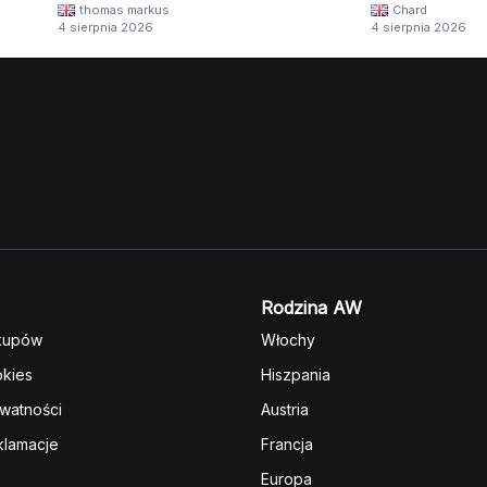
thomas markus
Chard
4 sierpnia 2026
4 sierpnia 2026
Rodzina AW
kupów
Włochy
okies
Hiszpania
ywatności
Austria
klamacje
Francja
Europa