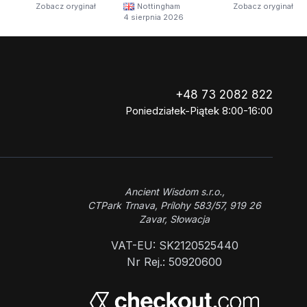
Zobacz oryginał
Nottingham
Zobacz oryginał
4 sierpnia 2026
+48 73 2082 822
Poniedziałek-Piątek 8:00-16:00
Ancient Wisdom s.r.o.,
CTPark Trnava, Prílohy 583/57, 919 26
Zavar, Słowacja
VAT-EU: SK2120525440
Nr Rej.: 50920600