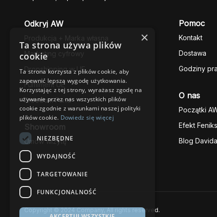
Pomoc
Odkryj AW
×
Kontakt
Produkcja + Marka własna
Ta strona używa plików
Dostawa
Marketing cyfrowy
cookie
Godziny pr
Dropshipping w UE
Ta strona korzysta z plików cookie, aby
zapewnić lepszą wygodę użytkowania.
Fulfilment UE
Korzystając z tej strony, wyrażasz zgodę na
O nas
używanie przez nas wszystkich plików
Freedom Fund
cookie zgodnie z warunkami naszej polityki
Początki A
plików cookie.
Dowiedz się więcej
Efekt Fenik
Showroom
NIEZBĘDNE
Blog David
Umów wizytę
WYDAJNOŚĆ
TARGETOWANIE
FUNKCJONALNOŚĆ
Copyright © 2024 Company, All rights reserved.
AKCEPTUJ WSZYSTKIE