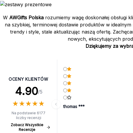
W
AWGifts Polska
rozumiemy wagę doskonałej obsługi klie
na szybkiej, terminowej dostawie produktów w idealnym 
trendy i style, stale aktualizując naszą ofertę. Zach
nowych, ekscytujących produk
Dziękujemy za wybran
OCENY KLIENTÓW
4.90
/5
★
★
★
★
★
★
★
★
★
★
thomas ***
Na podstawie 6177
liczby recenzji
Zobacz Wszystkie
Recenzje