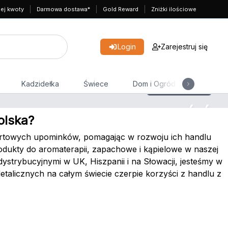
nej kwoty
Darmowa dostawa*
Gold Reward
Zniżki ilościowe
Login
Zarejestruj się
Kadzidełka
Świece
Dom i Ogród
Herbata
KUP TERAZ
NOWOŚĆ
olska?
hurtowych upominków, pomagając w rozwoju ich handlu
Gąbki z Mydłem z Trzema Masłami
odukty do aromaterapii, zapachowe i kąpielowe w naszej
strybucyjnymi w UK, Hiszpanii i na Słowacji, jesteśmy w
talicznych na całym świecie czerpie korzyści z handlu z