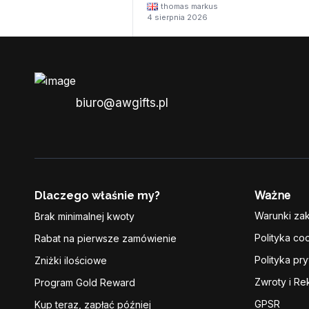
thomas markus
4 sierpnia 2026
biuro@awgifts.pl
Ważne
Dlaczego właśnie my?
Warunki za
Brak minimalnej kwoty
Polityka co
Rabat na pierwsze zamówienie
Polityka pr
Zniżki ilościowe
Zwroty i Re
Program Gold Reward
GPSR
Kup teraz, zapłać później