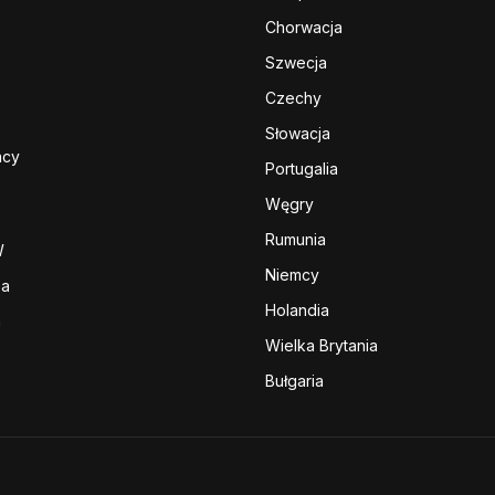
Chorwacja
Szwecja
Czechy
Słowacja
acy
Portugalia
Węgry
Rumunia
W
Niemcy
sa
Holandia
a
Wielka Brytania
Bułgaria