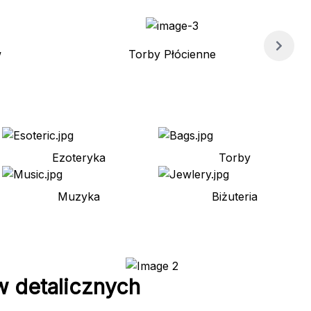
w
Torby Płócienne
Ezoteryka
Torby
Muzyka
Biżuteria
w detalicznych