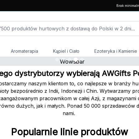
Brak minimal
Aromaterapia
Kąpiel i Ciało
Ezoteryka i Kamienie
ego dystrybutorzy wybierają AWGifts P
ostarczamy naszym klientom to, co najlepsze w branży 
ty bezpośrednio z Indii, Indonezji i Chin. Wytwarzamy pr
i zaangażowanym pracownikom w całej Azji, z magazynami dy
arówno dużych, jak i małych. Ponad 50 000 sprzedawców de
nami.
Popularnie linie produktów