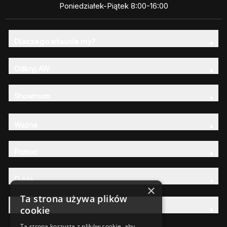
Poniedziałek-Piątek 8:00-16:00
Dlaczego właśnie my?
Odkryj AW
Showroom
Ważne
Pomoc
O nas
×
Ta strona używa plików
Rodzina AW
cookie
Ta strona korzysta z plików cookie, aby