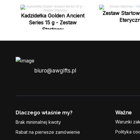
Zestaw Startowy
Kadzidełka Golden Ancient
Eterycz
Series 15 g - Zestaw
Startowy
biuro@awgifts.pl
Ważne
Dlaczego właśnie my?
Warunki za
Brak minimalnej kwoty
Polityka co
Rabat na pierwsze zamówienie