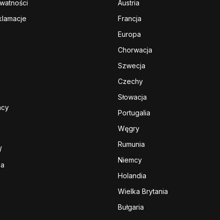
ywatności
Austria
klamacje
Francja
Europa
Chorwacja
Szwecja
Czechy
Słowacja
acy
Portugalia
Węgry
Rumunia
W
Niemcy
sa
Holandia
a
Wielka Brytania
Bułgaria