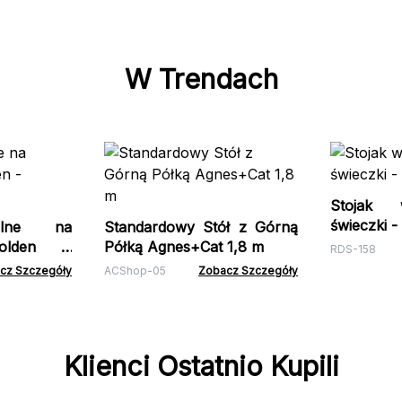
W Trendach
Stojak 
świeczki 
alne na
Standardowy Stół z Górną
Golden -
Półką Agnes+Cat 1,8 m
RDS-158
cz Szczegóły
ACShop-05
Zobacz Szczegóły
Klienci Ostatnio Kupili