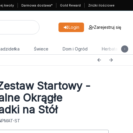
nej kwoty
Darmowa dostawa*
Gold Reward
Zniżki ilościowe
Login
Zarejestruj się
adzidełka
Świece
Dom i Ogród
Herbata
estaw Startowy -
alne Okrągłe
adki na Stół
 NPMAT-ST