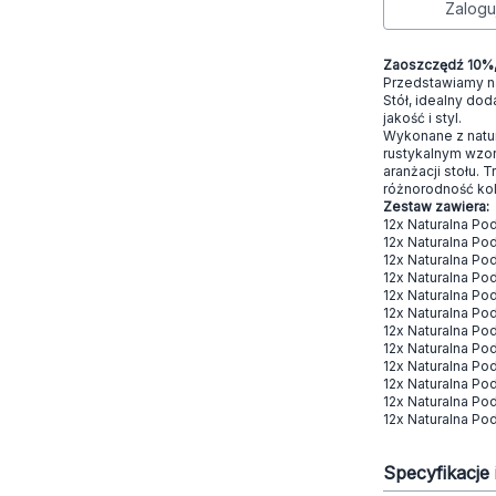
Zalogu
Zaoszczędź 10%, 
Przedstawiamy na
Stół, idealny do
jakość i styl.
Wykonane z natur
rustykalnym wzor
aranżacji stołu. 
różnorodność kol
Zestaw zawiera:
12x Naturalna Po
12x Naturalna Po
12x Naturalna Po
12x Naturalna Po
12x Naturalna Po
12x Naturalna Po
12x Naturalna Po
12x Naturalna Pod
12x Naturalna Po
12x Naturalna Po
12x Naturalna Po
12x Naturalna Po
Specyfikacje