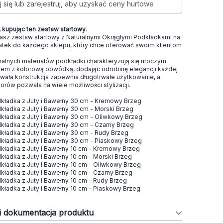
j się lub zarejestruj, aby uzyskać ceny hurtowe
kupując ten zestaw startowy
.
sz zestaw startowy z Naturalnymi Okrągłymi Podkładkami na
datek do każdego sklepu, który chce oferować swoim klientom
alnych materiałów podkładki charakteryzują się uroczym
em z kolorową obwódką, dodając odrobinę elegancji każdej
Trwała konstrukcja zapewnia długotrwałe użytkowanie, a
orów pozwala na wiele możliwości stylizacji.
dkładka z Juty i Bawełny 30 cm - Kremowy Brzeg
dkładka z Juty i Bawełny 30 cm - Morski Brzeg
dkładka z Juty i Bawełny 30 cm - Oliwkowy Brzeg
dkładka z Juty i Bawełny 30 cm - Czarny Brzeg
dkładka z Juty i Bawełny 30 cm - Rudy Brzeg
dkładka z Juty i Bawełny 30 cm - Piaskowy Brzeg
dkładka z Juty i Bawełny 10 cm - Kremowy Brzeg
kładka z Juty i Bawełny 10 cm - Morski Brzeg
dkładka z Juty i Bawełny 10 cm - Oliwkowy Brzeg
dkładka z Juty i Bawełny 10 cm - Czarny Brzeg
dkładka z Juty i Bawełny 10 cm - Rudy Brzeg
dkładka z Juty i Bawełny 10 cm - Piaskowy Brzeg
 i dokumentacja produktu