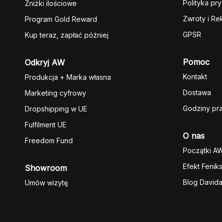
Polityka pr
Zniżki ilościowe
Zwroty i Re
Program Gold Reward
GPSR
Kup teraz, zapłać później
Pomoc
Odkryj AW
Kontakt
Produkcja + Marka własna
Dostawa
Marketing cyfrowy
Godziny pr
Dropshipping w UE
Fulfilment UE
O nas
Freedom Fund
Początki A
Efekt Fenik
Showroom
Blog David
Umów wizytę