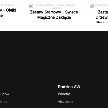
 - Olejki
Zestaw Startowy - Świece
Zesta
ne
Magiczne Zaklęcie
Drzewk
Podst
Rodzina AW
kupów
Włochy
okies
Hiszpania