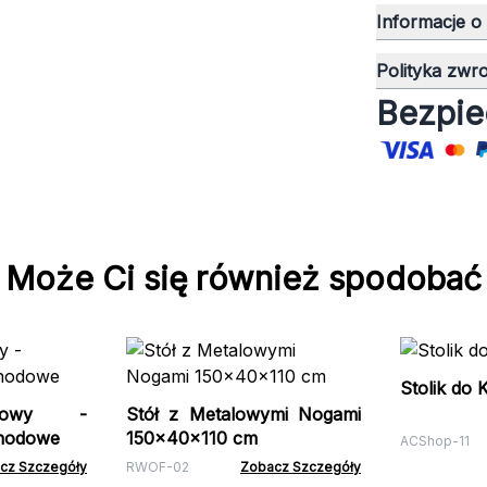
Informacje o
Polityka zwr
Bezpie
Może Ci się również spodobać
Stolik do
rtowy -
Stół z Metalowymi Nogami
hodowe
150x40x110 cm
ACShop-11
cz Szczegóły
RWOF-02
Zobacz Szczegóły