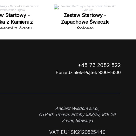
w Startowy -
Zestaw Startowy -
a z Kamieni z
Zapachowe Świeczki
awami z Agatu
Sojowe
+48 73 2082 822
Poniedziałek-Piątek 8:00-16:00
Ancient Wisdom s.r.o.,
CTPark Trnava, Prílohy 583/57, 919 26
Zavar, Słowacja
VAT-EU: SK2120525440