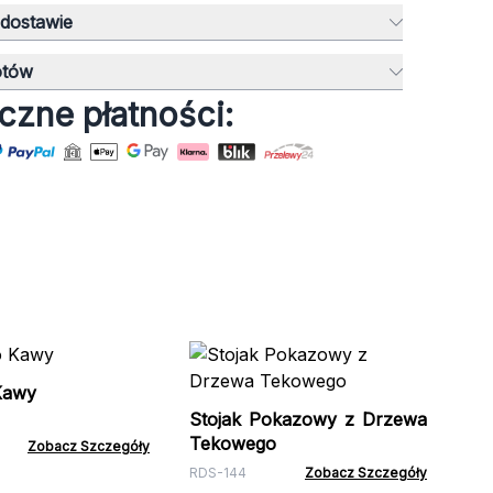
 dostawie
otów
czne płatności:
St
Pr
 Kawy
Stojak Pokazowy z Drzewa
PPS
Tekowego
Zobacz Szczegóły
RDS-144
Zobacz Szczegóły