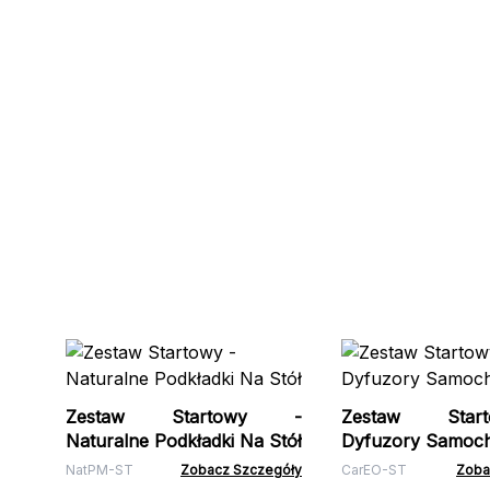
Zestaw Startowy -
Zestaw Sta
Naturalne Podkładki Na Stół
Dyfuzory Samoc
NatPM-ST
Zobacz Szczegóły
CarEO-ST
Zoba