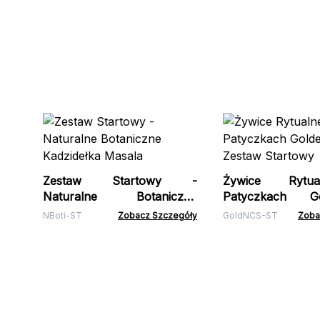
Zestaw Startowy -
Żywice Rytu
Naturalne Botaniczne
Patyczkach 
Kadzidełka Masala
Zestaw Startowy
NBoti-ST
Zobacz Szczegóły
GoldNCS-ST
Zoba