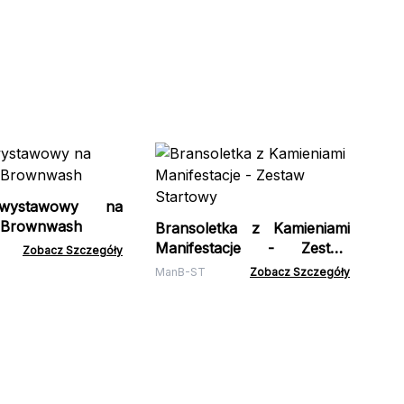
Re
Ką
wystawowy na
RDS
- Brownwash
Bransoletka z Kamieniami
Manifestacje - Zestaw
Zobacz Szczegóły
Startowy
ManB-ST
Zobacz Szczegóły