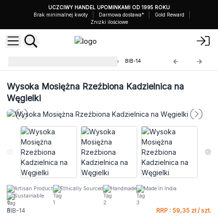
UCZCIWY HANDEL UPOMINKAMI OD 1995 ROKU
Brak minimalnej kwoty
Darmowa dostawa*
Gold Reward
Zniżki ilościowe
Mosiężne i Żelazne Kadzielnice
BIB-14
Wysoka Mosiężna Rzeźbiona Kadzielnica na
Węgielki
Artisan Product
Ethically Sourced
Handmade
Made In India
Sustainable
BIB-14
RRP : 59,35 zł / szt.