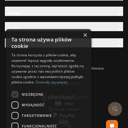
Pomoc
O nas
×
Ta strona używa plików
Rodzina AW
cookie
Ta strona korzysta z plików cookie, aby
zapewnić lepszą wygodę użytkowania.
Ancient Wisdom s.r.o.,
Korzystając z tej strony, wyrażasz zgodę na
CTPark Trnava, Prílohy 583/57, 919 26 Zavar, Słowacja
używanie przez nas wszystkich plików
cookie zgodnie z warunkami naszej polityki
VAT-EU: SK2120525440
plików cookie.
Dowiedz się więcej
Nr Rej.: 50920600
NIEZBĘDNE
WYDAJNOŚĆ
TARGETOWANIE
FUNKCJONALNOŚĆ