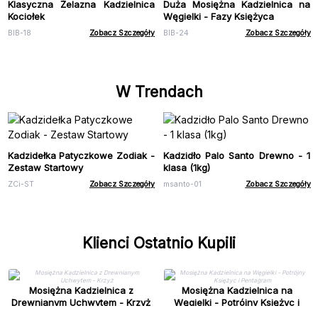
Klasyczna Żelazna Kadzielnica
Duża Mosiężna Kadzielnica na
Kociołek
Węgielki - Fazy Księżyca
BIB-18
Zobacz Szczegóły
BIB-24
Zobacz Szczegóły
W Trendach
Kadzidełka Patyczkowe Zodiak -
Kadzidło Palo Santo Drewno - 1
Zestaw Startowy
klasa (1kg)
ZCi-ST
Zobacz Szczegóły
msanto-01
Zobacz Szczegóły
Klienci Ostatnio Kupili
Mosiężna Kadzielnica z
Mosiężna Kadzielnica na
Drewnianym Uchwytem - Krzyż
Węgielki - Potrójny Księżyc i
Pentagram