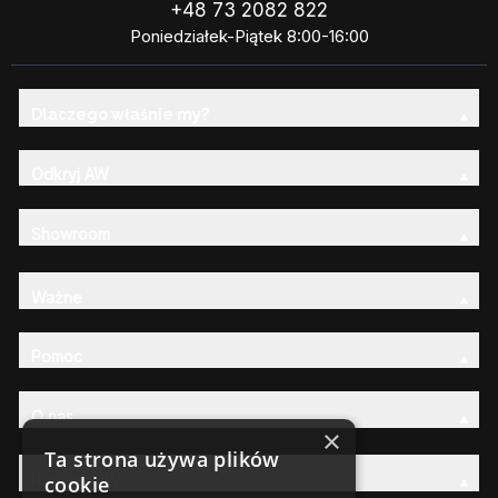
+48 73 2082 822
Poniedziałek-Piątek 8:00-16:00
Dlaczego właśnie my?
Odkryj AW
Showroom
Ważne
Pomoc
O nas
×
Ta strona używa plików
Rodzina AW
cookie