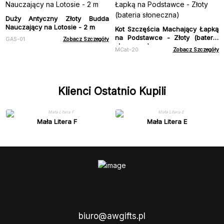
Duży Antyczny Złoty Budda
Nauczający na Lotosie - 2 m
Kot Szczęścia Machający Łapką
na Podstawce - Złoty (bateria
GAS-01
Zobacz Szczegóły
słoneczna)
MCat-20
Zobacz Szczegóły
Klienci Ostatnio Kupili
Mała Litera F
Mała Litera E
biuro@awgifts.pl