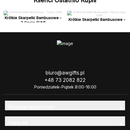
Klienci Ostatnio Kupili
Krótkie Skarpetki Bambusowe -
Krótkie Skarpetki Bambusowe -
7 Czakr (S/M)
Plansza Ouija (S/M)
biuro@awgifts.pl
+48 73 2082 822
Poniedziałek-Piątek 8:00-16:00
Dlaczego właśnie my?
Odkryj AW