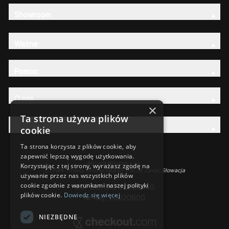
Showroom
Ważne
Pomoc
O nas
×
Ta strona używa plików
Rodzina AW
cookie
Ta strona korzysta z plików cookie, aby
zapewnić lepszą wygodę użytkowania.
Ancient Wisdom s.r.o.,
Korzystając z tej strony, wyrażasz zgodę na
CTPark Trnava, Prílohy 583/57, 919 26 Zavar, Słowacja
używanie przez nas wszystkich plików
cookie zgodnie z warunkami naszej polityki
VAT-EU: SK2120525440
plików cookie.
Dowiedz się więcej
Nr Rej.: 50920600
NIEZBĘDNE