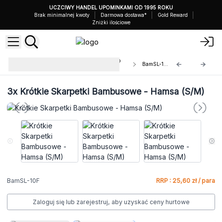
UCZCIWY HANDEL UPOMINKAMI OD 1995 ROKU
Brak minimalnej kwoty
Darmowa dostawa*
Gold Reward
Zniżki ilościowe
Krótkie Skarpetki Bambusowe Hop
BamSL-10F
Hare
3x
Krótkie Skarpetki Bambusowe - Hamsa (S/M)
BamSL-10F
RRP : 25,60 zł / para
Zaloguj się lub zarejestruj, aby uzyskać ceny hurtowe