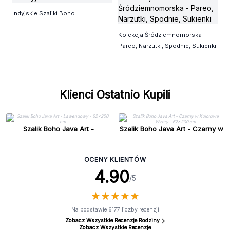
T-
Indyjskie Szaliki Boho
S
Kolekcja Śródziemnomorska -
Pareo, Narzutki, Spodnie, Sukienki
Klienci Ostatnio Kupili
Szalik Boho Java Art -
Szalik Boho Java Art - Czarny w
Lawendowy - 62x200 cm
Kolorowe Wzory - 62x200 cm
OCENY KLIENTÓW
4.90
/5
★
★
★
★
★
★
★
★
★
★
Na podstawie 6177 liczby recenzji
Zobacz Wszystkie Recenzje Rodziny
Zobacz Wszystkie Recenzje