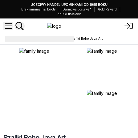
UCZCIWY HANDEL UPOMINKAMI OD 1995 ROKU
Brak minimalnej kwoty
Darmowa dostawa*
Gold Reward
Zniżki ilościowe
Szaliki, Sarongi i Chusty
Szaliki Boho Java Art
Szaliki Boho Java Art