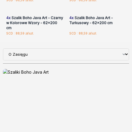
Zaloguj się lub
Zaloguj się lub
SCD : 88,59 zł/szt.
SCD : 88,59 zł/szt.
zarejestruj, aby uzyskać
zarejestruj, aby uzyskać
ceny hurtowe
ceny hurtowe
4x
Szalik Boho Java Art - Czarny
4x
Szalik Boho Java Art -
w Kolorowe Wzory - 62x200
Turkusowy - 62x200 cm
cm
SCD : 88,59 zł/szt.
SCD : 88,59 zł/szt.