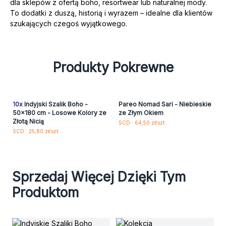
dla sklepów z ofertą boho, resortwear lub naturalnej mody.
To dodatki z duszą, historią i wyrazem – idealne dla klientów
szukających czegoś wyjątkowego.
Produkty Pokrewne
10x
Indyjski Szalik Boho -
Pareo Nomad Sari - Niebieskie
50x180 cm - Losowe Kolory ze
ze Złym Okiem
Złotą Nicią
SCD : 64,50 zł/szt.
SCD : 25,80 zł/szt.
Sprzedaj Więcej Dzięki Tym
Produktom