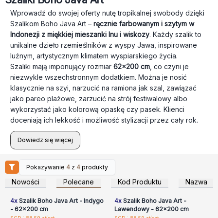
Wprowadź do swojej oferty nutę tropikalnej swobody dzięki
Szalikom Boho Java Art –
ręcznie farbowanym i szytym w
Indonezji z miękkiej mieszanki lnu i wiskozy
. Każdy szalik to
unikalne dzieło rzemieślników z wyspy Jawa, inspirowane
luźnym, artystycznym klimatem wyspiarskiego życia.
Szaliki mają imponujący rozmiar
62x200 cm
, co czyni je
niezwykle wszechstronnym dodatkiem. Można je nosić
klasycznie na szyi, narzucić na ramiona jak szal, zawiązać
jako pareo plażowe, zarzucić na strój festiwalowy albo
wykorzystać jako kolorową opaskę czy pasek. Klienci
doceniają ich lekkość i możliwość stylizacji przez cały rok.
Dowiedz się więcej
Pokazywanie
4
z
4
produkty
Zaloguj się lub
Zaloguj się lub
zarejestruj, aby uzyskać
zarejestruj, aby uzyskać
Nowości
Polecane
Kod Produktu
Nazwa
ceny hurtowe
ceny hurtowe
4x
Szalik Boho Java Art - Indygo
4x
Szalik Boho Java Art -
- 62x200 cm
Lawendowy - 62x200 cm