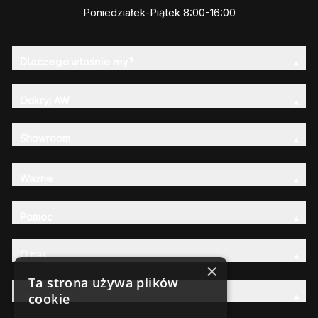
Poniedziałek-Piątek 8:00-16:00
Dlaczego właśnie my?
Odkryj AW
Showroom
Ważne
Pomoc
O nas
×
Ta strona używa plików
Rodzina AW
cookie