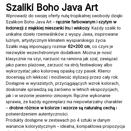
Szaliki Boho Java Art
Wprowadź do swojej oferty nutę tropikalnej swobody dzięki
Szalikom Boho Java Art –
ręcznie farbowanym i szytym w
Indonezji z miękkiej mieszanki lnu i wiskozy
. Każdy szalik to
unikalne dzieło rzemieślników z wyspy Jawa, inspirowane
luźnym, artystycznym klimatem wyspiarskiego życia.
Szaliki mają imponujący rozmiar
62x200 cm
, co czyni je
niezwykle wszechstronnym dodatkiem. Można je nosić
klasycznie na szyi, narzucić na ramiona jak szal, zawiązać
jako pareo plażowe, zarzucić na strój festiwalowy albo
wykorzystać jako kolorową opaskę czy pasek. Klienci
doceniają ich lekkość i możliwość stylizacji przez cały rok.
Dostępne w wyrazistych, przyciągających wzrok kolorach,
doskonale sprawdzą się zarówno w letnich ekspozycjach,
jak i w sezonie jesienno-zimowym. Ręczne wykonanie
sprawia, że każdy egzemplarz ma niepowtarzalny charakter
–
drobne różnice w kolorze i wzorze są naturalną cechą
i
potwierdzeniem autentyczności.
Produkty dostępne w zestawach po 4 sztuki w danym
wariancie kolorystycznym – idealna, kompaktowa propozycja