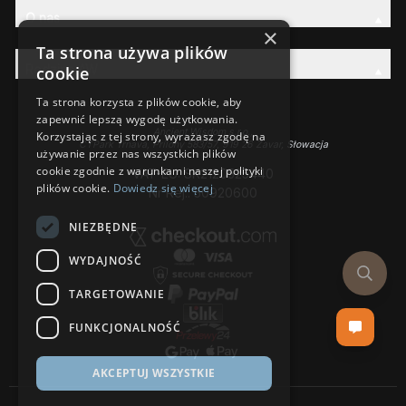
O nas
×
Ta strona używa plików
Rodzina AW
cookie
Ta strona korzysta z plików cookie, aby
zapewnić lepszą wygodę użytkowania.
Ancient Wisdom s.r.o.,
Korzystając z tej strony, wyrażasz zgodę na
CTPark Trnava, Prílohy 583/57, 919 26 Zavar, Słowacja
używanie przez nas wszystkich plików
cookie zgodnie z warunkami naszej polityki
VAT-EU: SK2120525440
plików cookie.
Dowiedz się więcej
Nr Rej.: 50920600
NIEZBĘDNE
WYDAJNOŚĆ
TARGETOWANIE
FUNKCJONALNOŚĆ
AKCEPTUJ WSZYSTKIE