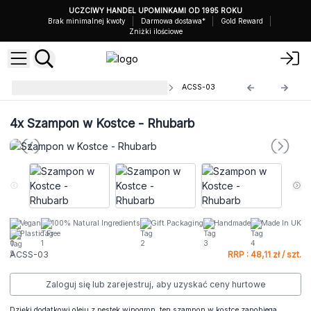
UCZCIWY HANDEL UPOMINKAMI OD 1995 ROKU
Brak minimalnej kwoty
Darmowa dostawa*
Gold Reward
Zniżki ilościowe
Szampony w Kostce Agnes+Cat
ACSS-03
4x
Szampon w Kostce - Rhubarb
Vegan
100% Natural Ingredients
Gift Packaging
Handmade
Made In UK
Plastic Free
ACSS-03
RRP : 48,11 zł / szt.
Zaloguj się lub zarejestruj, aby uzyskać ceny hurtowe
Dzięki dodatkowi oleju z pestek winogron, ten szampon w kostce zapobiega