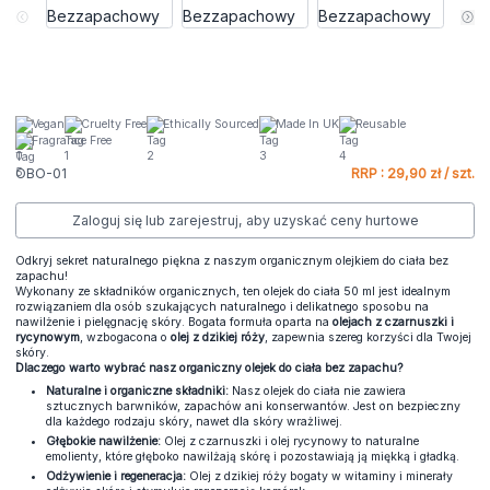
Vegan
Cruelty Free
Ethically Sourced
Made In UK
Reusable
Fragrance Free
OBO-01
RRP : 29,90 zł / szt.
Zaloguj się lub zarejestruj, aby uzyskać ceny hurtowe
Odkryj sekret naturalnego piękna z naszym organicznym olejkiem do ciała bez
zapachu!
Wykonany ze składników organicznych, ten olejek do ciała 50 ml jest idealnym
rozwiązaniem dla osób szukających naturalnego i delikatnego sposobu na
nawilżenie i pielęgnację skóry. Bogata formuła oparta na
olejach z czarnuszki i
rycynowym
, wzbogacona o
olej z dzikiej róży
, zapewnia szereg korzyści dla Twojej
skóry.
Dlaczego warto wybrać nasz organiczny olejek do ciała bez zapachu?
Naturalne i organiczne składniki:
Nasz olejek do ciała nie zawiera
sztucznych barwników, zapachów ani konserwantów. Jest on bezpieczny
dla każdego rodzaju skóry, nawet dla skóry wrażliwej.
Głębokie nawilżenie:
Olej z czarnuszki i olej rycynowy to naturalne
emolienty, które głęboko nawilżają skórę i pozostawiają ją miękką i gładką.
Odżywienie i regeneracja:
Olej z dzikiej róży bogaty w witaminy i minerały