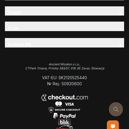
Pomoc
O nas
Rodzina AW
Ancient Wisdom s.r.o.,
CTPark Trnava, Prílohy 583/57, 919 26 Zavar, Słowacja
VAT-EU: SK2120525440
Nr Rej.: 50920600