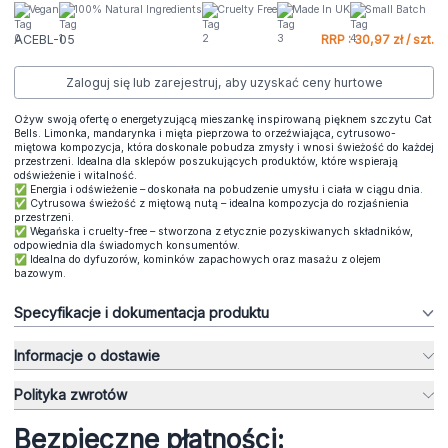
Vegan
100% Natural Ingredients
Cruelty Free
Made In UK
Small Batch
ACEBL-05
RRP : 30,97 zł / szt.
Zaloguj się lub zarejestruj, aby uzyskać ceny hurtowe
Ożyw swoją ofertę o energetyzującą mieszankę inspirowaną pięknem szczytu Cat
Bells. Limonka, mandarynka i mięta pieprzowa to orzeźwiająca, cytrusowo-
miętowa kompozycja, która doskonale pobudza zmysły i wnosi świeżość do każdej
przestrzeni. Idealna dla sklepów poszukujących produktów, które wspierają
odświeżenie i witalność.
✅ Energia i odświeżenie – doskonała na pobudzenie umysłu i ciała w ciągu dnia.
✅ Cytrusowa świeżość z miętową nutą – idealna kompozycja do rozjaśnienia
przestrzeni.
✅ Wegańska i cruelty-free – stworzona z etycznie pozyskiwanych składników,
odpowiednia dla świadomych konsumentów.
✅ Idealna do dyfuzorów, kominków zapachowych oraz masażu z olejem
bazowym.
Specyfikacje i dokumentacja produktu
Informacje o dostawie
Polityka zwrotów
Bezpieczne płatności: