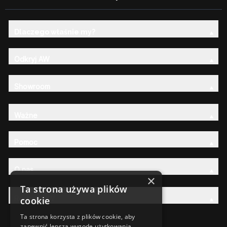
Dlaczego właśnie my?
Odkryj AW
Showroom
Ważne
Pomoc
O nas
×
Ta strona używa plików
Rodzina AW
cookie
Ta strona korzysta z plików cookie, aby
zapewnić lepszą wygodę użytkowania.