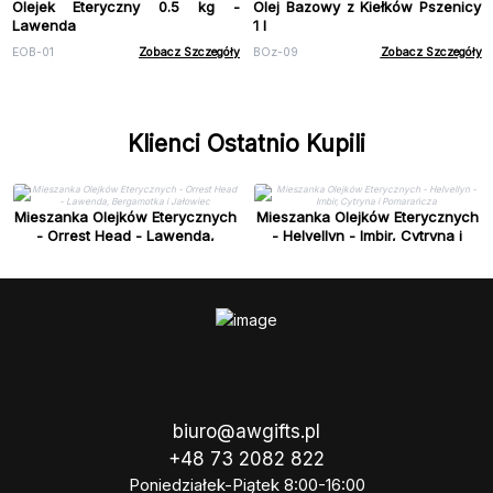
Olejek Eteryczny 0.5 kg -
Olej Bazowy z Kiełków Pszenicy
Lawenda
1 l
EOB-01
Zobacz Szczegóły
BOz-09
Zobacz Szczegóły
Klienci Ostatnio Kupili
Mieszanka Olejków Eterycznych
Mieszanka Olejków Eterycznych
- Orrest Head - Lawenda,
- Helvellyn - Imbir, Cytryna i
Bergamotka i Jałowiec
Pomarańcza
biuro@awgifts.pl
+48 73 2082 822
Poniedziałek-Piątek 8:00-16:00