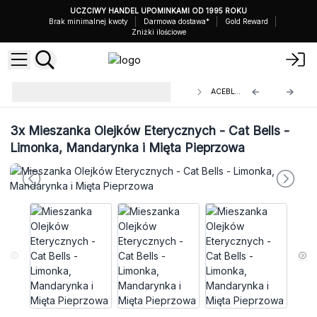
UCZCIWY HANDEL UPOMINKAMI OD 1995 ROKU
Brak minimalnej kwoty
Darmowa dostawa*
Gold Reward
Zniżki ilościowe
Mieszanki Olejków Eterycznych
ACEBL-05
Agnes+Cat 10 ml
3x
Mieszanka Olejków Eterycznych - Cat Bells -
Limonka, Mandarynka i Mięta Pieprzowa