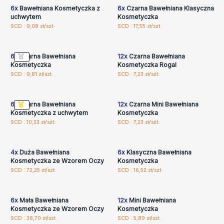
6x
Bawełniana Kosmetyczka z
6x
Czarna Bawełniana Klasyczna
uchwytem
Kosmetyczka
Zaloguj się lub
Zaloguj się lub
SCD : 9,08 zł/szt.
SCD : 17,55 zł/szt.
zarejestruj, aby uzyskać
zarejestruj, aby uzyskać
ceny hurtowe
ceny hurtowe
6x
Czarna Bawełniana
12x
Czarna Bawełniana
Kosmetyczka
Kosmetyczka Rogal
Zaloguj się lub
Zaloguj się lub
SCD : 9,81 zł/szt.
SCD : 7,23 zł/szt.
zarejestruj, aby uzyskać
zarejestruj, aby uzyskać
ceny hurtowe
ceny hurtowe
6x
Czarna Bawełniana
12x
Czarna Mini Bawełniana
Kosmetyczka z uchwytem
Kosmetyczka
Zaloguj się lub
Zaloguj się lub
SCD : 10,33 zł/szt.
SCD : 7,23 zł/szt.
zarejestruj, aby uzyskać
zarejestruj, aby uzyskać
ceny hurtowe
ceny hurtowe
4x
Duża Bawełniana
6x
Klasyczna Bawełniana
Kosmetyczka ze Wzorem Oczy
Kosmetyczka
Zaloguj się lub
Zaloguj się lub
SCD : 72,25 zł/szt.
SCD : 16,52 zł/szt.
zarejestruj, aby uzyskać
zarejestruj, aby uzyskać
ceny hurtowe
ceny hurtowe
6x
Mała Bawełniana
12x
Mini Bawełniana
Kosmetyczka ze Wzorem Oczy
Kosmetyczka
Zaloguj się lub
SCD : 38,70 zł/szt.
SCD : 5,89 zł/szt.