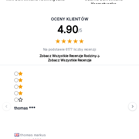
Kosmetyczka
OCENY KLIENTÓW
4.90
/5
★
★
★
★
★
★
★
★
★
★
Na podstawie 6177 liczby recenzji
Zobacz Wszystkie Recenzje Rodziny
Zobacz Wszystkie Recenzje
thomas ***
thomas markus