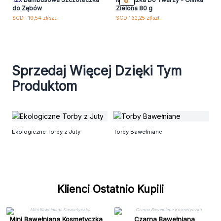
do Zębów
Zielona 80 g
SCD : 10,54 zł/szt.
SCD : 32,25 zł/szt.
Sprzedaj Więcej Dzięki Tym
Produktom
Ba
Ekologiczne Torby z Juty
Torby Bawełniane
Klienci Ostatnio Kupili
Mini Bawełniana Kosmetyczka
Czarna Bawełniana