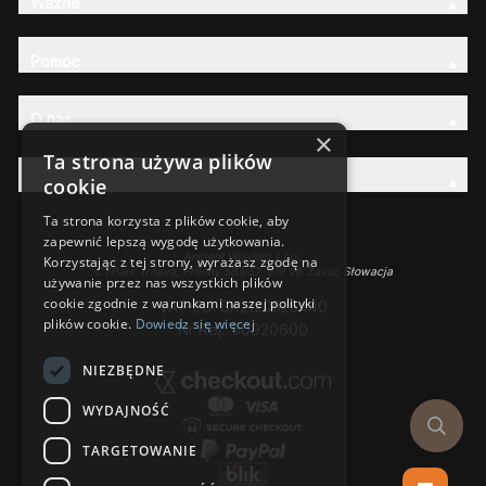
Ważne
Pomoc
O nas
×
Ta strona używa plików
Rodzina AW
cookie
Ta strona korzysta z plików cookie, aby
zapewnić lepszą wygodę użytkowania.
Ancient Wisdom s.r.o.,
Korzystając z tej strony, wyrażasz zgodę na
CTPark Trnava, Prílohy 583/57, 919 26 Zavar, Słowacja
używanie przez nas wszystkich plików
cookie zgodnie z warunkami naszej polityki
VAT-EU: SK2120525440
plików cookie.
Dowiedz się więcej
Nr Rej.: 50920600
NIEZBĘDNE
WYDAJNOŚĆ
TARGETOWANIE