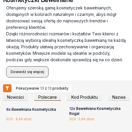
Oferujemy szeroką gamę kosmetyczek bawełnianych,
dostępnych w kolorach naturalnym i czarnym, abyś mógł
dostosować swoją ofertę do najnowszych trendów i
preferencji klientów.
Dzięki różnorodności rozmiarów i kształtów Twoi klienci z
łatwością wybiorą idealną kosmetyczkę bawełnianą na każdą
okazję. Produkty ułatwią przechowywanie i organizację
kosmetyków. Mniejsze modele są idealne w podróży,
podczas gdy większe doskonale sprawdzą się na co dzień.
Dowiedz się więcej
Pokazywanie
13
z
13
produkty
Zaloguj się lub
Zaloguj się lub
zarejestruj, aby uzyskać
zarejestruj, aby uzyskać
Nowości
Polecane
Kod Produktu
Nazwa
ceny hurtowe
ceny hurtowe
12x
Bawełniana Kosmetyczka
6x
Bawełniana Kosmetyczka
Rogal
Zaloguj się lub
Zaloguj się lub
SCD : 8,48 zł/szt.
SCD : 5,89 zł/szt.
zarejestruj, aby uzyskać
zarejestruj, aby uzyskać
ceny hurtowe
ceny hurtowe