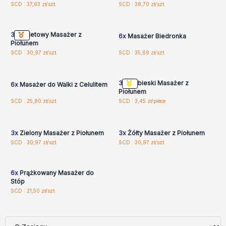
Zaloguj się lub
Zaloguj się lub
SCD : 37,63 zł/szt.
SCD : 38,70 zł/szt.
zarejestruj, aby uzyskać
zarejestruj, aby uzyskać
ceny hurtowe
ceny hurtowe
3x
Fioletowy Masażer z
6x
Masażer Biedronka
Piołunem
Zaloguj się lub
Zaloguj się lub
SCD : 30,97 zł/szt.
SCD : 35,69 zł/szt.
zarejestruj, aby uzyskać
zarejestruj, aby uzyskać
ceny hurtowe
ceny hurtowe
3x
Niebieski Masażer z
6x
Masażer do Walki z Celulitem
Piołunem
Zaloguj się lub
Zaloguj się lub
SCD : 25,80 zł/szt.
SCD : 3,45 zł/piece
zarejestruj, aby uzyskać
zarejestruj, aby uzyskać
ceny hurtowe
ceny hurtowe
3x
Zielony Masażer z Piołunem
3x
Żółty Masażer z Piołunem
Zaloguj się lub
SCD : 30,97 zł/szt.
SCD : 30,97 zł/szt.
zarejestruj, aby uzyskać
ceny hurtowe
6x
Prążkowany Masażer do
Stóp
SCD : 21,50 zł/szt.