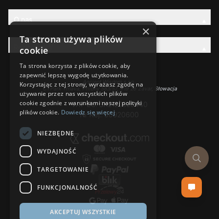
O nas
×
Ta strona używa plików
Rodzina AW
cookie
Ta strona korzysta z plików cookie, aby
zapewnić lepszą wygodę użytkowania.
Ancient Wisdom s.r.o.,
Korzystając z tej strony, wyrażasz zgodę na
CTPark Trnava, Prílohy 583/57, 919 26 Zavar, Słowacja
używanie przez nas wszystkich plików
cookie zgodnie z warunkami naszej polityki
VAT-EU: SK2120525440
plików cookie.
Dowiedz się więcej
Nr Rej.: 50920600
NIEZBĘDNE
WYDAJNOŚĆ
TARGETOWANIE
FUNKCJONALNOŚĆ
AKCEPTUJ WSZYSTKIE