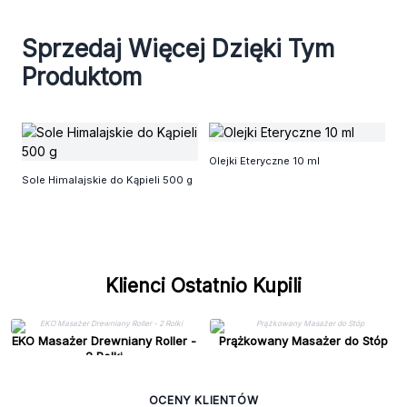
Sprzedaj Więcej Dzięki Tym
Produktom
Lu
Olejki Eteryczne 10 ml
R
Sole Himalajskie do Kąpieli 500 g
Klienci Ostatnio Kupili
EKO Masażer Drewniany Roller -
Prążkowany Masażer do Stóp
2 Rolki
OCENY KLIENTÓW