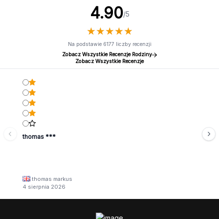
4.90
/5
★
★
★
★
★
★
★
★
★
★
Na podstawie 6177 liczby recenzji
Zobacz Wszystkie Recenzje Rodziny
Zobacz Wszystkie Recenzje
thomas ***
thomas markus
4 sierpnia 2026