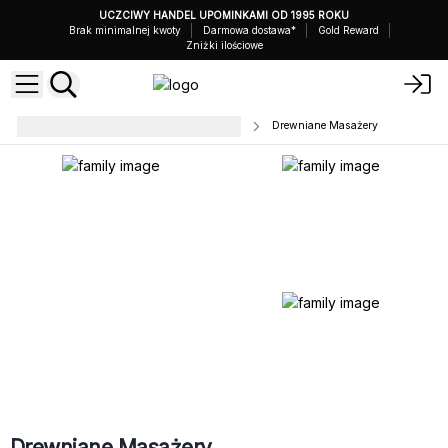
UCZCIWY HANDEL UPOMINKAMI OD 1995 ROKU
Brak minimalnej kwoty
Darmowa dostawa*
Gold Reward
Zniżki ilościowe
Przedmioty do Masażu i Rytuałów
Drewniane Masażery
Drewniane Masażery