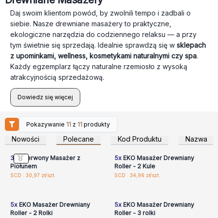
Daj swoim klientom powód, by zwolnili tempo i zadbali o
siebie. Nasze drewniane masażery to praktyczne,
ekologiczne narzędzia do codziennego relaksu — a przy
tym świetnie się sprzedają. Idealnie sprawdzą się w
sklepach
z upominkami, wellness, kosmetykami naturalnymi czy spa
.
Każdy egzemplarz łączy naturalne rzemiosło z wysoką
atrakcyjnością sprzedażową.
Dowiedz się więcej
Pokazywanie
11
z
11
produkty
Zaloguj się lub
Zaloguj się lub
zarejestruj, aby uzyskać
zarejestruj, aby uzyskać
Nowości
Polecane
Kod Produktu
Nazwa
ceny hurtowe
ceny hurtowe
3x
Czerwony Masażer z
5x
EKO Masażer Drewniany
Piołunem
Roller - 2 Kule
Zaloguj się lub
Zaloguj się lub
SCD : 30,97 zł/szt.
SCD : 34,96 zł/szt.
zarejestruj, aby uzyskać
zarejestruj, aby uzyskać
ceny hurtowe
ceny hurtowe
5x
EKO Masażer Drewniany
5x
EKO Masażer Drewniany
Roller - 2 Rolki
Roller - 3 rolki