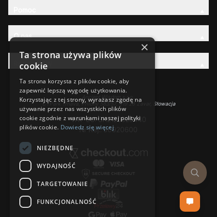
Pomoc
O nas
×
Ta strona używa plików
Rodzina AW
cookie
Ta strona korzysta z plików cookie, aby
zapewnić lepszą wygodę użytkowania.
Ancient Wisdom s.r.o.,
Korzystając z tej strony, wyrażasz zgodę na
CTPark Trnava, Prílohy 583/57, 919 26 Zavar, Słowacja
używanie przez nas wszystkich plików
cookie zgodnie z warunkami naszej polityki
VAT-EU: SK2120525440
plików cookie.
Dowiedz się więcej
Nr Rej.: 50920600
NIEZBĘDNE
WYDAJNOŚĆ
TARGETOWANIE
FUNKCJONALNOŚĆ