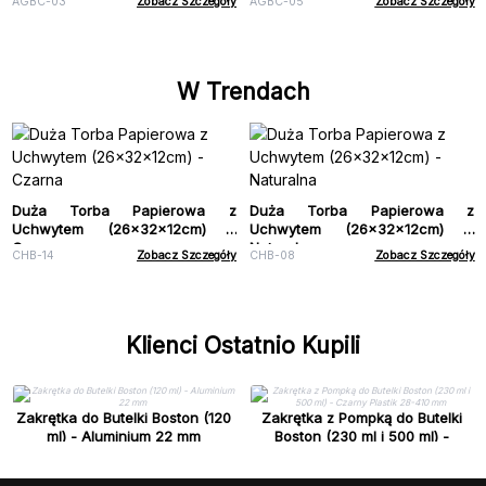
AGBC-03
Zobacz Szczegóły
AGBC-05
Zobacz Szczegóły
W Trendach
Duża Torba Papierowa z
Duża Torba Papierowa z
Uchwytem (26x32x12cm) -
Uchwytem (26x32x12cm) -
Czarna
Naturalna
CHB-14
Zobacz Szczegóły
CHB-08
Zobacz Szczegóły
Klienci Ostatnio Kupili
Zakrętka do Butelki Boston (120
Zakrętka z Pompką do Butelki
ml) - Aluminium 22 mm
Boston (230 ml i 500 ml) -
Czarny Plastik 28-410 mm