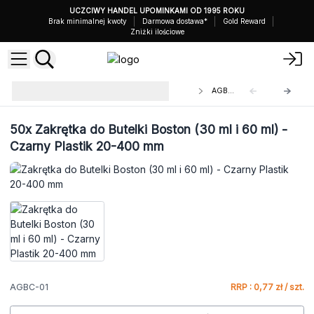
UCZCIWY HANDEL UPOMINKAMI OD 1995 ROKU
Brak minimalnej kwoty
Darmowa dostawa*
Gold Reward
Zniżki ilościowe
Zakrętki do Butelek Boston z
AGBC-01
Bursztynowego Szkła
50x
Zakrętka do Butelki Boston (30 ml i 60 ml) -
Czarny Plastik 20-400 mm
AGBC-01
RRP : 0,77 zł / szt.