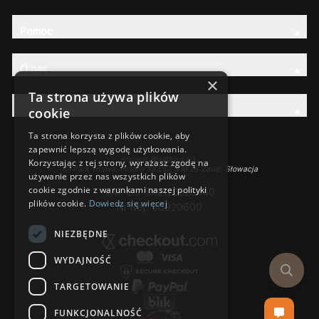
Pomoc
O nas
×
Ta strona używa plików
Rodzina AW
cookie
Ta strona korzysta z plików cookie, aby
zapewnić lepszą wygodę użytkowania.
Ancient Wisdom s.r.o.,
Korzystając z tej strony, wyrażasz zgodę na
CTPark Trnava, Prílohy 583/57, 919 26 Zavar, Słowacja
używanie przez nas wszystkich plików
cookie zgodnie z warunkami naszej polityki
VAT-EU: SK2120525440
plików cookie.
Dowiedz się więcej
Nr Rej.: 50920600
NIEZBĘDNE
WYDAJNOŚĆ
TARGETOWANIE
FUNKCJONALNOŚĆ