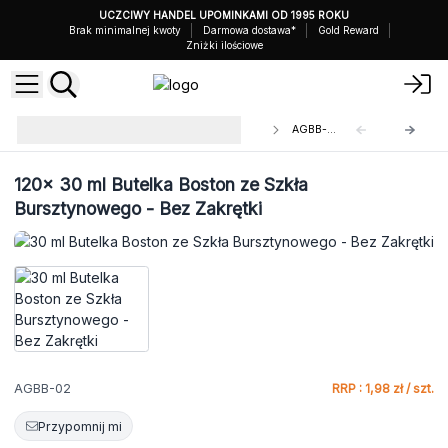
UCZCIWY HANDEL UPOMINKAMI OD 1995 ROKU
Brak minimalnej kwoty
Darmowa dostawa*
Gold Reward
Zniżki ilościowe
Butelki Boston z Bursztynowego
AGBB-02
Szkła
120x
30 ml Butelka Boston ze Szkła
Bursztynowego - Bez Zakrętki
AGBB-02
RRP : 1,98 zł / szt.
Przypomnij mi