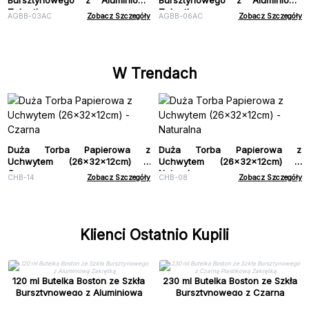
Zakrętką
Zakrętką
AGBB-03AC
Zobacz Szczegóły
AGBB-06AC
Zobacz Szczegóły
W Trendach
Duża Torba Papierowa z
Duża Torba Papierowa z
Uchwytem (26x32x12cm) -
Uchwytem (26x32x12cm) -
Czarna
Naturalna
CHB-14
Zobacz Szczegóły
CHB-08
Zobacz Szczegóły
Klienci Ostatnio Kupili
120 ml Butelka Boston ze Szkła
230 ml Butelka Boston ze Szkła
Bursztynowego z Aluminiową
Bursztynowego z Czarną
Zakrętką
Plastikową Zakrętką