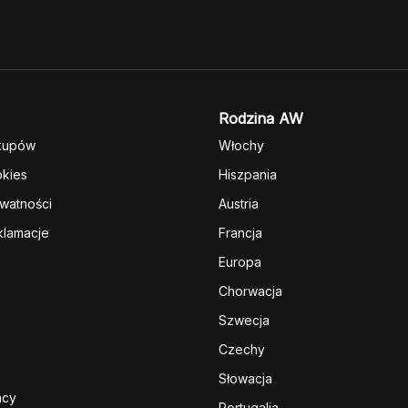
Rodzina AW
kupów
Włochy
okies
Hiszpania
ywatności
Austria
klamacje
Francja
Europa
Chorwacja
Szwecja
Czechy
Słowacja
acy
Portugalia