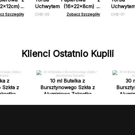
2x12cm) -
Uchwytem (16x22x8cm) -
Uchwytem
Ciemnozielona
Naturalna
cz Szczegóły
CHB-06
Zobacz Szczegóły
CHB-01
Klienci Ostatnio Kupili
ka z
10 ml Butelka z
30 
 Szkła z
Bursztynowego Szkła z
Burszty
akrętką
Aluminiową Zakrętką
Alumin