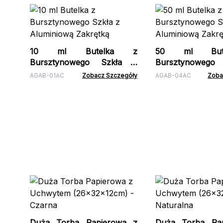
10 ml Butelka z
50 ml But
Bursztynowego Szkła z
Bursztynowego
Aluminiową Zakrętką
Aluminiową Zakrę
AGAB-01AC
Zobacz Szczegóły
AGAB-04AC
Zoba
Duża Torba Papierowa z
Duża Torba Pa