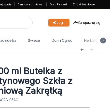
nej kwoty
Darmowa dostawa*
Gold Reward
Zniżki ilościowe
Login
Zarejestruj się
adzidełka
Świece
Dom i Ogród
Herbata
00 ml Butelka z
tynowego Szkła z
niową Zakrętką
 AGAB-05AC