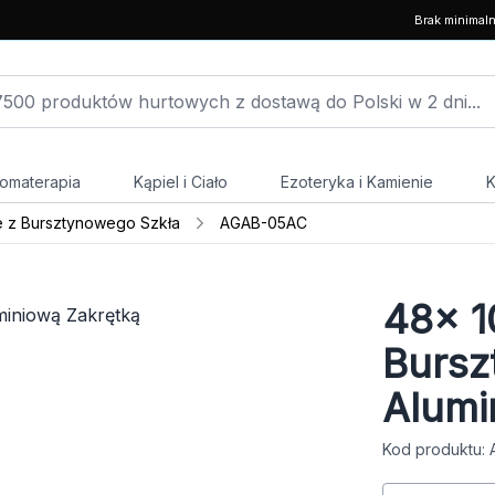
Brak minimal
omaterapia
Kąpiel i Ciało
Ezoteryka i Kamienie
K
e z Bursztynowego Szkła
AGAB-05AC
48x
1
Bursz
Alumi
Kod produktu: