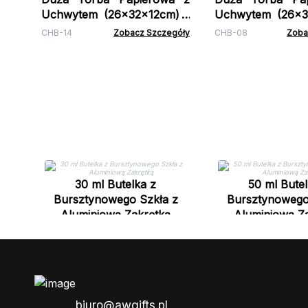
Uchwytem (26x32x12cm) -
Uchwytem (26x3
Czarna
Naturalna
CHB-14
Zobacz Szczegóły
CHB-08
Zoba
30 ml Butelka z
50 ml Butel
Bursztynowego Szkła z
Bursztynowego
Aluminiową Zakrętką
Aluminiową Z
biuro@awgifts.pl