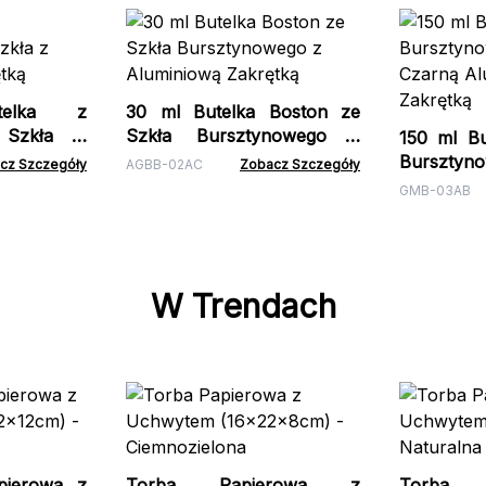
elka z
30 ml Butelka Boston ze
 Szkła z
Szkła Bursztynowego z
150 ml Bu
tką
Aluminiową Zakrętką
Burszty
cz Szczegóły
AGBB-02AC
Zobacz Szczegóły
Czarną
GMB-03AB
Zakrętką
W Trendach
pierowa z
Torba Papierowa z
Torba 