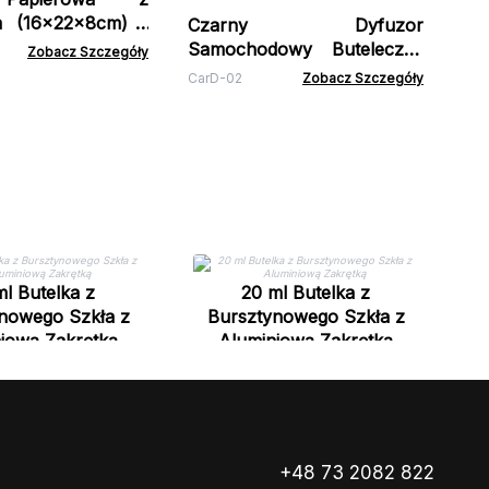
 (16x22x8cm) -
Czarny Dyfuzor
Samochodowy Buteleczka
Zobacz Szczegóły
na Kratkę Nawiewu - 8 ml
CarD-02
Zobacz Szczegóły
(3 wzory)
ml Butelka z
20 ml Butelka z
nowego Szkła z
Bursztynowego Szkła z
iową Zakrętką
Aluminiową Zakrętką
+48 73 2082 822