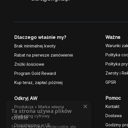
Ważne
Dlaczego właśnie my?
Warunki za
Brak minimalnej kwoty
Polityka co
Rabat na pierwsze zamówienie
Polityka pr
Zniżki ilościowe
Zwroty i Re
Program Gold Reward
GPSR
Kup teraz, zapłać później
Pomoc
Odkryj AW
×
Kontakt
Produkcja + Marka własna
Ta strona używa plików
Dostawa
Marketing cyfrowy
cookie
Godziny pr
Dropshipping w UE
Ta strona korzysta z plików cookie, aby