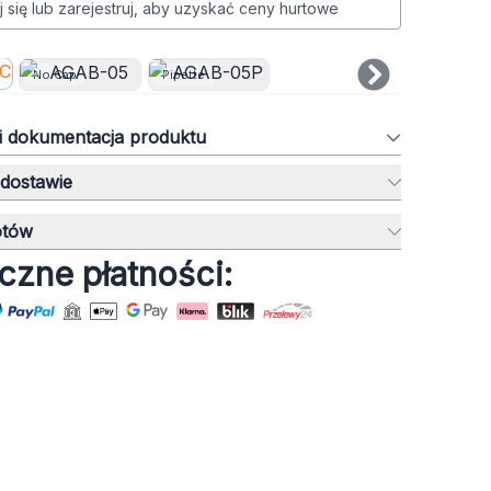
j się lub zarejestruj, aby uzyskać ceny hurtowe
No Cap
Pipette
 i dokumentacja produktu
 dostawie
otów
czne płatności: