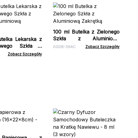
10
Sz
Za
BLD
100 ml Butelka z Zielonego
Szkła z Aluminiową
telka Lekarska z
Zakrętką
nowego Szkła z
GGDB-06AC
Zobacz Szczegóły
 Aluminiową
Zobacz Szczegóły
Cz
10
APB
Papierowa z