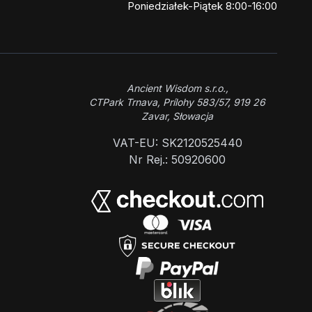
Poniedziałek-Piątek 8:00-16:00
Ancient Wisdom s.r.o.,
CTPark Trnava, Prílohy 583/57, 919 26
Zavar, Słowacja
VAT-EU: SK2120525440
Nr Rej.: 50920600