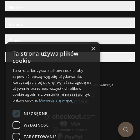
Ważne
Pomoc
O nas
×
Ta strona używa plików
Rodzina AW
cookie
Ta strona korzysta z plików cookie, aby
zapewnić lepszą wygodę użytkowania.
Ancient Wisdom s.r.o.,
Korzystając z tej strony, wyrażasz zgodę na
CTPark Trnava, Prílohy 583/57, 919 26 Zavar, Słowacja
używanie przez nas wszystkich plików
cookie zgodnie z warunkami naszej polityki
VAT-EU: SK2120525440
plików cookie.
Dowiedz się więcej
Nr Rej.: 50920600
NIEZBĘDNE
WYDAJNOŚĆ
TARGETOWANIE