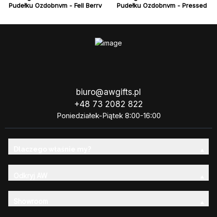
Pudełku Ozdobnym - Fell Berry
Pudełku Ozdobnym - Pressed
Peonie
biuro@awgifts.pl
+48 73 2082 822
Poniedziałek-Piątek 8:00-16:00
Dlaczego właśnie my?
Odkryj AW
Showroom