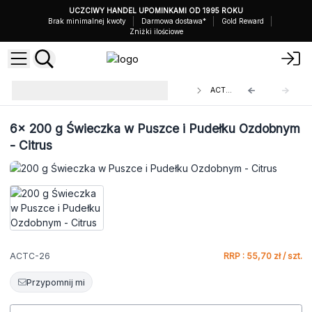
UCZCIWY HANDEL UPOMINKAMI OD 1995 ROKU
Brak minimalnej kwoty
Darmowa dostawa*
Gold Reward
Zniżki ilościowe
Świeczki 200 g w Puszkach i
ACTC-26
Ozdobnych Pudełkach
6x
200 g Świeczka w Puszce i Pudełku Ozdobnym
- Citrus
ACTC-26
RRP : 55,70 zł / szt.
Przypomnij mi