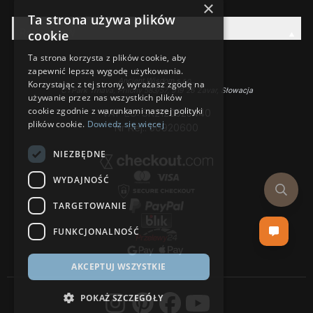
×
Ta strona używa plików
Rodzina AW
cookie
Ta strona korzysta z plików cookie, aby
zapewnić lepszą wygodę użytkowania.
Ancient Wisdom s.r.o.,
Korzystając z tej strony, wyrażasz zgodę na
CTPark Trnava, Prílohy 583/57, 919 26 Zavar, Słowacja
używanie przez nas wszystkich plików
cookie zgodnie z warunkami naszej polityki
VAT-EU: SK2120525440
plików cookie.
Dowiedz się więcej
Nr Rej.: 50920600
NIEZBĘDNE
WYDAJNOŚĆ
TARGETOWANIE
FUNKCJONALNOŚĆ
AKCEPTUJ WSZYSTKIE
POKAŻ SZCZEGÓŁY