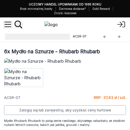
UCZCIWY HANDEL UPOMINKAMI OD 1995 ROKU
Brak minimalnej kwoty
Darmowa dostawa*
Gold Reward
Zniżki ilościowe
Mydła na Sznurze Agnes+Cat
ACSR-07
6x
Mydło na Sznurze - Rhubarb Rhubarb
ACSR-07
RRP : 37,63 zł / szt.
Zaloguj się lub zarejestruj, aby uzyskać ceny hurtowe
Mydło Rhubarb Rhubarb to połączenie rześkiego, dojrzałego rabarbatu ze słodkimi
nutami letnich owoców, takich jak jabłka, gruszki i maliny.