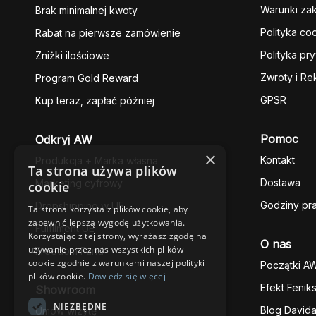
Warunki za
Brak minimalnej kwoty
Polityka co
Rabat na pierwsze zamówienie
Polityka pr
Zniżki ilościowe
Zwroty i Re
Program Gold Reward
GPSR
Kup teraz, zapłać później
Pomoc
Odkryj AW
×
Kontakt
Produkcja + Marka własna
Ta strona używa plików
Dostawa
Marketing cyfrowy
cookie
Godziny pr
Dropshipping w UE
Ta strona korzysta z plików cookie, aby
zapewnić lepszą wygodę użytkowania.
Fulfilment UE
Korzystając z tej strony, wyrażasz zgodę na
O nas
używanie przez nas wszystkich plików
Freedom Fund
cookie zgodnie z warunkami naszej polityki
Początki A
plików cookie.
Dowiedz się więcej
Efekt Fenik
Showroom
NIEZBĘDNE
Blog David
Umów wizytę