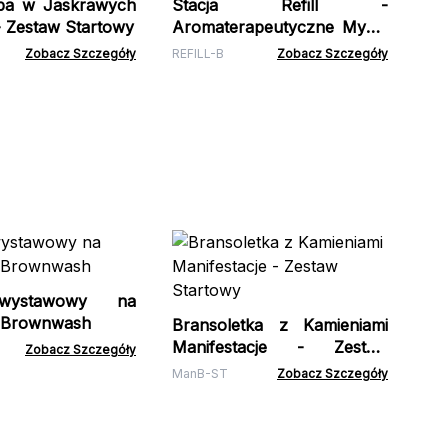
ba w Jaskrawych
Stacja Refill -
- Zestaw Startowy
Aromaterapeutyczne Mydła
i Balsamy do Ciała
Zobacz Szczegóły
REFILL-B
Zobacz Szczegóły
Re
Ką
wystawowy na
RDS
- Brownwash
Bransoletka z Kamieniami
Manifestacje - Zestaw
Zobacz Szczegóły
Startowy
ManB-ST
Zobacz Szczegóły