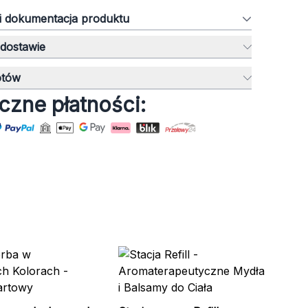
 i dokumentacja produktu
 dostawie
otów
czne płatności:
Ko
Re
ACS