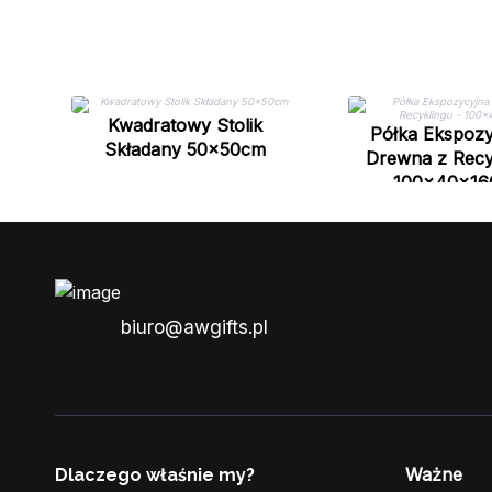
Kwadratowy Stolik
Półka Ekspozy
Składany 50x50cm
Drewna z Recy
100x40x16
biuro@awgifts.pl
Ważne
Dlaczego właśnie my?