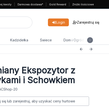
nej kwoty
Darmowa dostawa*
Gold Reward
Zniżki ilościowe
Login
Zarejestruj się
Kadzidełka
Świece
Dom i Ogród
Herbata
iany Ekspozytor z
kami i Schowkiem
 ACShop-20
j się lub zarejestruj, aby uzyskać ceny hurtowe