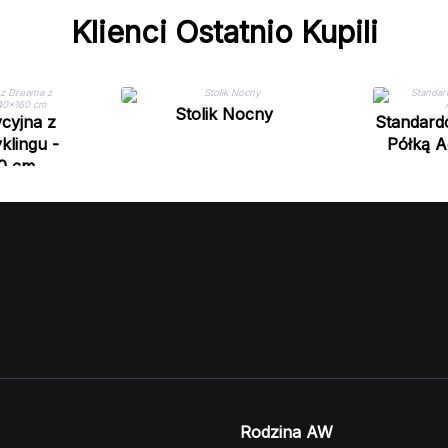
Klienci Ostatnio Kupili
Stolik Nocny
cyjna z
Standard
klingu -
Półką A
0 cm
Rodzina AW