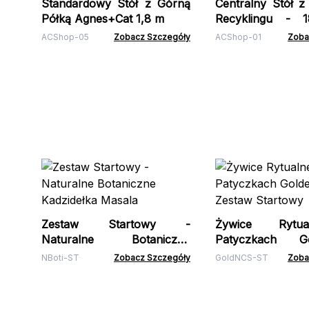
Standardowy Stół z Górną
Centralny Stół 
Półką Agnes+Cat 1,8 m
Recyklingu - 
cm
ACShop-05
Zobacz Szczegóły
ACShop-01
Zoba
Zestaw Startowy -
Żywice Rytu
Naturalne Botaniczne
Patyczkach 
Kadzidełka Masala
Zestaw Startowy
NBoti-ST
Zobacz Szczegóły
GoldNCS-ST
Zoba