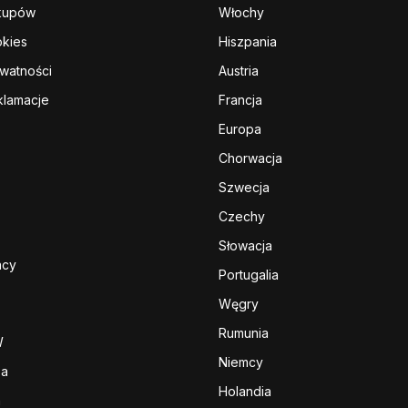
kupów
Włochy
okies
Hiszpania
ywatności
Austria
klamacje
Francja
Europa
Chorwacja
Szwecja
Czechy
Słowacja
acy
Portugalia
Węgry
Rumunia
W
Niemcy
sa
Holandia
a