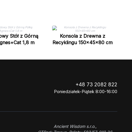
Ce
R
owy Stół z Górną
Konsola z Drewna z
gnes+Cat 1,8 m
Recyklingu 150x45x80 cm
+48 73 2082 822
Poniedziałek-Piątek 8:00-16:00
Ancient Wisdom s.r.o.,