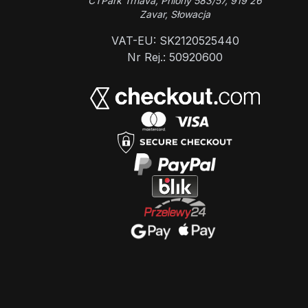
CTPark Trnava, Prílohy 583/57, 919 26
Zavar, Słowacja
VAT-EU: SK2120525440
Nr Rej.: 50920600