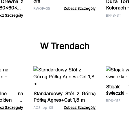
cm
z Drewna z
Duża Tor
180x60x80
Kolorach 
RWOF-05
Zobacz Szczegóły
cz Szczegóły
BFPB-ST
W Trendach
Stojak 
świeczki 
alne na
Standardowy Stół z Górną
Golden -
Półką Agnes+Cat 1,8 m
RDS-158
cz Szczegóły
ACShop-05
Zobacz Szczegóły