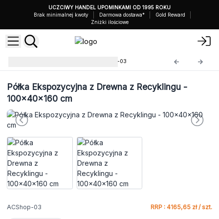
UCZCIWY HANDEL UPOMINKAMI OD 1995 ROKU
Brak minimalnej kwoty
Darmowa dostawa*
Gold Reward
Zniżki ilościowe
Meble z Recyklingu
ACShop-03
Półka Ekspozycyjna z Drewna z Recyklingu -
100x40x160 cm
ACShop-03
RRP : 4165,65 zł / szt.