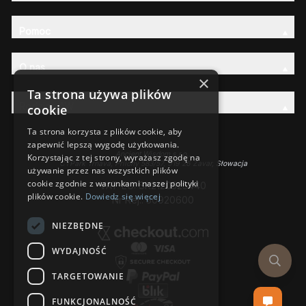
Pomoc
O nas
×
Ta strona używa plików
Rodzina AW
cookie
Ta strona korzysta z plików cookie, aby
zapewnić lepszą wygodę użytkowania.
Ancient Wisdom s.r.o.,
Korzystając z tej strony, wyrażasz zgodę na
CTPark Trnava, Prílohy 583/57, 919 26 Zavar, Słowacja
używanie przez nas wszystkich plików
cookie zgodnie z warunkami naszej polityki
VAT-EU: SK2120525440
plików cookie.
Dowiedz się więcej
Nr Rej.: 50920600
NIEZBĘDNE
WYDAJNOŚĆ
TARGETOWANIE
FUNKCJONALNOŚĆ