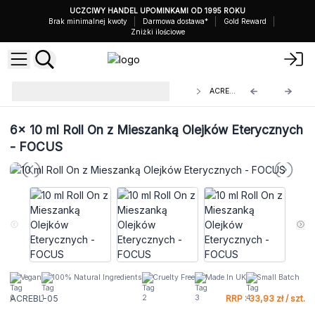
UCZCIWY HANDEL UPOMINKAMI OD 1995 ROKU
Brak minimalnej kwoty
Darmowa dostawa*
Gold Reward
Zniżki ilościowe
Roll-Ony z Mieszankami Olejków
ACREBL-05
Eterycznych Agnes+Cat
6x
10 ml Roll On z Mieszanką Olejków Eterycznych
- FOCUS
Vegan
100% Natural Ingredients
Cruelty Free
Made In UK
Small Batch
ACREBL-05
RRP : 33,93 zł / szt.