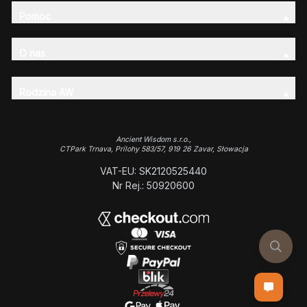
Pomoc
O nas
Rodzina AW
Ancient Wisdom s.r.o.,
CTPark Trnava, Prílohy 583/57, 919 26 Zavar, Słowacja
VAT-EU: SK2120525440
Nr Rej.: 50920600