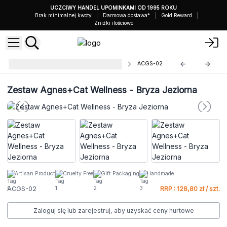
UCZCIWY HANDEL UPOMINKAMI OD 1995 ROKU
Brak minimalnej kwoty
Darmowa dostawa*
Gold Reward
Zniżki ilościowe
Zestawy Upominkowe Agnes+Cat
ACGS-02
Zestaw Agnes+Cat Wellness - Bryza Jeziorna
Artisan Product
Cruelty Free
Gift Packaging
Handmade
ACGS-02
RRP : 128,80 zł / szt.
Zaloguj się lub zarejestruj, aby uzyskać ceny hurtowe