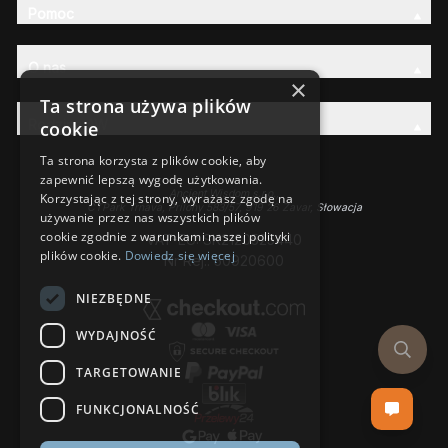
Pomoc
O nas
×
Ta strona używa plików
Rodzina AW
cookie
Ta strona korzysta z plików cookie, aby
zapewnić lepszą wygodę użytkowania.
Ancient Wisdom s.r.o.,
Korzystając z tej strony, wyrażasz zgodę na
CTPark Trnava, Prílohy 583/57, 919 26 Zavar, Słowacja
używanie przez nas wszystkich plików
cookie zgodnie z warunkami naszej polityki
VAT-EU: SK2120525440
plików cookie.
Dowiedz się więcej
Nr Rej.: 50920600
NIEZBĘDNE
WYDAJNOŚĆ
TARGETOWANIE
FUNKCJONALNOŚĆ