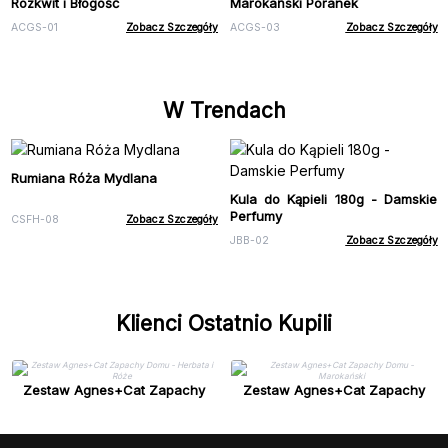
Rozkwit i Błogość
Marokański Poranek
ACGS-01
Zobacz Szczegóły
ACGS-03
Zobacz Szczegóły
W Trendach
Rumiana Róża Mydlana
Kula do Kąpieli 180g - Damskie
Perfumy
CSFH-08
Zobacz Szczegóły
JBB-02
Zobacz Szczegóły
Klienci Ostatnio Kupili
Zestaw Agnes+Cat Zapachy
Zestaw Agnes+Cat Zapachy
Domu - Herbata i Róże
Domu - Marokański