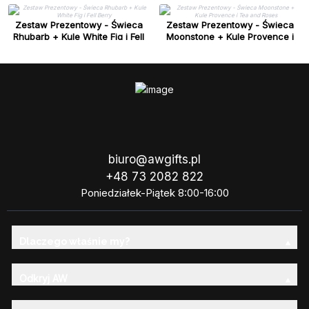
Zestaw Prezentowy - Świeca
Zestaw Prezentowy - Świeca
Rhubarb + Kule White Fig i Fell
Moonstone + Kule Provence i
Berry
Tea and Roses
biuro@awgifts.pl
+48 73 2082 822
Poniedziałek-Piątek 8:00-16:00
Dlaczego właśnie my?
Odkryj AW