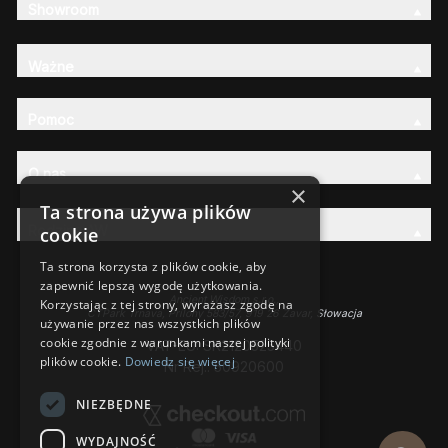
Showroom
Ważne
Pomoc
O nas
×
Ta strona używa plików
Rodzina AW
cookie
Ta strona korzysta z plików cookie, aby
zapewnić lepszą wygodę użytkowania.
Ancient Wisdom s.r.o.,
Korzystając z tej strony, wyrażasz zgodę na
CTPark Trnava, Prílohy 583/57, 919 26 Zavar, Słowacja
używanie przez nas wszystkich plików
cookie zgodnie z warunkami naszej polityki
VAT-EU: SK2120525440
plików cookie.
Dowiedz się więcej
Nr Rej.: 50920600
NIEZBĘDNE
WYDAJNOŚĆ