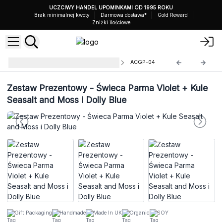
UCZCIWY HANDEL UPOMINKAMI OD 1995 ROKU
Brak minimalnej kwoty
Darmowa dostawa*
Gold Reward
Zniżki ilościowe
Zestawy Prezentowe Agnes+Cat
ACGP-04
Zestaw Prezentowy - Świeca Parma Violet + Kule
Seasalt and Moss i Dolly Blue
Gift Packaging
Handmade
Made In UK
Organic
SOY