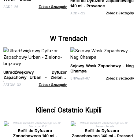
Refill do Dyfuzora Zapachowego
140 ml - Provence
ACDR-26
Zobacz Szczegóły
ACDR-22
Zobacz Szczegóły
W Trendach
Sojowy Wosk Zapachowy - Nag
Champa
Ultradźwiękowy Dyfuzor
Zapachowy Urban - Zielono-
BNWmelt-07
Zobacz Szczegóły
brązowy
AATOM-32
Zobacz Szczegóły
Klienci Ostatnio Kupili
Refill do Dyfuzora
Refill do Dyfuzora
Zapachowego 140 ml -
Zapachowego 140 ml - Pressed