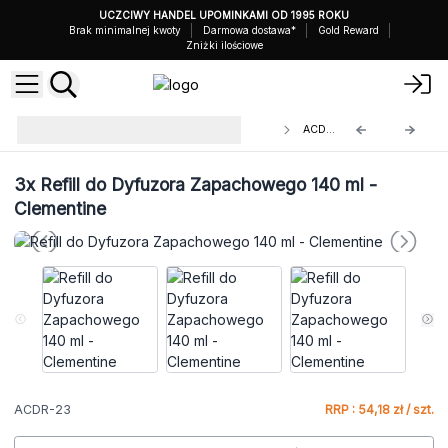
UCZCIWY HANDEL UPOMINKAMI OD 1995 ROKU
Brak minimalnej kwoty
Darmowa dostawa*
Gold Reward
Zniżki ilościowe
Uzupełnienia do Dyfuzorów
ACDR-23
Zapachowych Agnes+Cat
3x
Refill do Dyfuzora Zapachowego 140 ml -
Clementine
ACDR-23
RRP : 54,18 zł / szt.