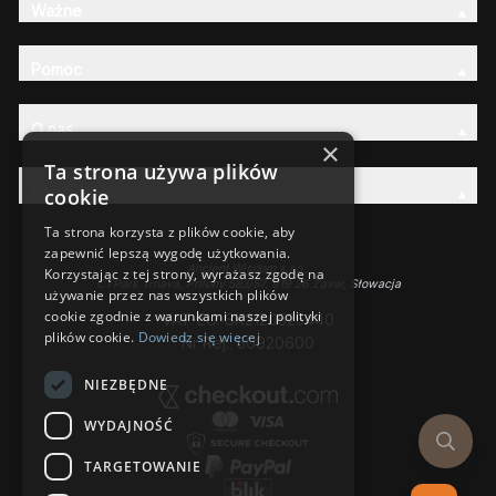
Ważne
Pomoc
O nas
×
Ta strona używa plików
Rodzina AW
cookie
Ta strona korzysta z plików cookie, aby
zapewnić lepszą wygodę użytkowania.
Ancient Wisdom s.r.o.,
Korzystając z tej strony, wyrażasz zgodę na
CTPark Trnava, Prílohy 583/57, 919 26 Zavar, Słowacja
używanie przez nas wszystkich plików
cookie zgodnie z warunkami naszej polityki
VAT-EU: SK2120525440
plików cookie.
Dowiedz się więcej
Nr Rej.: 50920600
NIEZBĘDNE
WYDAJNOŚĆ
TARGETOWANIE