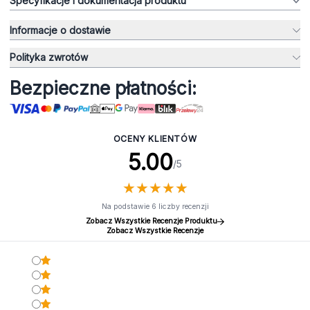
Specyfikacje i dokumentacja produktu
Informacje o dostawie
Polityka zwrotów
Bezpieczne płatności:
OCENY KLIENTÓW
5.00
/5
★
★
★
★
★
★
★
★
★
★
Na podstawie 6 liczby recenzji
Zobacz Wszystkie Recenzje Produktu
Zobacz Wszystkie Recenzje