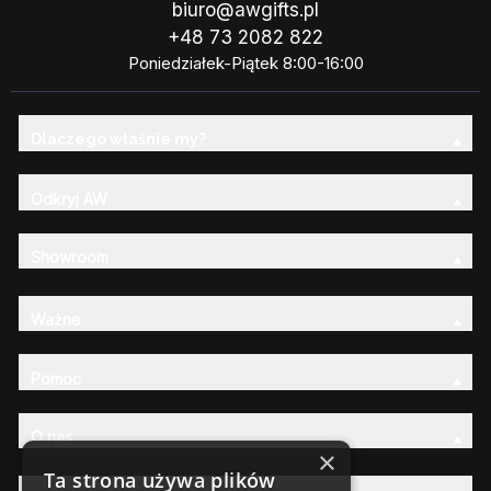
biuro@awgifts.pl
+48 73 2082 822
Poniedziałek-Piątek 8:00-16:00
Dlaczego właśnie my?
Odkryj AW
Showroom
Ważne
Pomoc
O nas
×
Ta strona używa plików