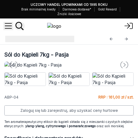
UCZCIWY HANDEL UPOMINKAMI OD 1995 ROKU
Brak minimalnej kwoty
Darmowa dostawa*
Gold Reward
Zniżki ilościowe
Sole do Kąpieli 7 kg
ABP-04
Sól do Kąpieli 7kg - Pasja
ABP-04
RRP : 161,00 zł / szt.
Zaloguj się lub zarejestruj, aby uzyskać ceny hurtowe
Ten aromaterapeutyczny eliksir do kąpieli składa się z mieszanki czystych olejków
eterycznych:
ylang-ylang, cytrynowego i pomarańczowego
oraz soli morskiej.