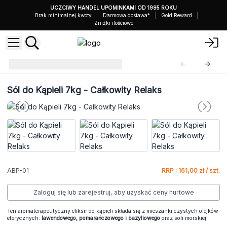
UCZCIWY HANDEL UPOMINKAMI OD 1995 ROKU
Brak minimalnej kwoty
Darmowa dostawa*
Gold Reward
Zniżki ilościowe
Sole do Kąpieli 7 kg
ABP-01
Sól do Kąpieli 7kg - Całkowity Relaks
ABP-01
RRP : 161,00 zł / szt.
Zaloguj się lub zarejestruj, aby uzyskać ceny hurtowe
Ten aromaterapeutyczny eliksir do kąpieli składa się z mieszanki czystych olejków
eterycznych:
lawendowego, pomarańczowego i bazyliowego
oraz soli morskiej.