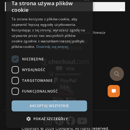
Ta strona używa plików
Rodzina AW
cookie
Ta strona korzysta z plików cookie, aby
zapewnić lepszą wygodę użytkowania.
Ancient Wisdom s.r.o.,
Korzystając z tej strony, wyrażasz zgodę na
CTPark Trnava, Prílohy 583/57, 919 26 Zavar, Słowacja
używanie przez nas wszystkich plików
cookie zgodnie z warunkami naszej polityki
VAT-EU: SK2120525440
plików cookie.
Dowiedz się więcej
Nr Rej.: 50920600
NIEZBĘDNE
WYDAJNOŚĆ
TARGETOWANIE
FUNKCJONALNOŚĆ
AKCEPTUJ WSZYSTKIE
POKAŻ SZCZEGÓŁY
Copyright © 2024 Company, All rights reserved.