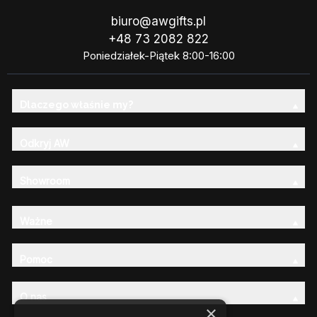
biuro@awgifts.pl
+48 73 2082 822
Poniedziałek-Piątek 8:00-16:00
Dlaczego właśnie my?
Odkryj AW
Showroom
Ważne
Pomoc
O nas
×