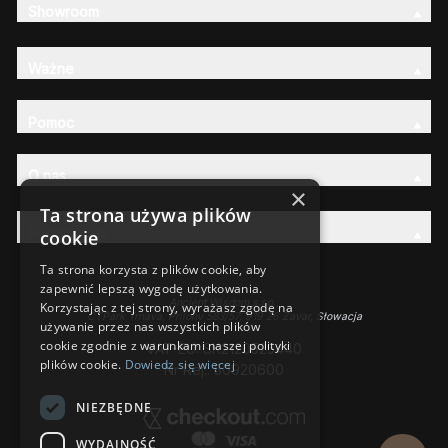
Showroom
Ważne
Pomoc
O nas
×
Ta strona używa plików
Rodzina AW
cookie
Ta strona korzysta z plików cookie, aby
zapewnić lepszą wygodę użytkowania.
Ancient Wisdom s.r.o.,
Korzystając z tej strony, wyrażasz zgodę na
CTPark Trnava, Prílohy 583/57, 919 26 Zavar, Słowacja
używanie przez nas wszystkich plików
cookie zgodnie z warunkami naszej polityki
VAT-EU: SK2120525440
plików cookie.
Dowiedz się więcej
Nr Rej.: 50920600
NIEZBĘDNE
WYDAJNOŚĆ