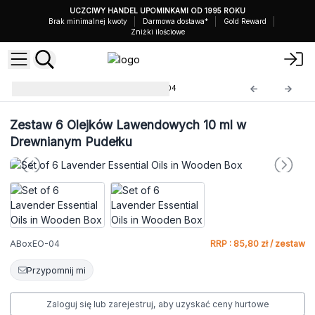
UCZCIWY HANDEL UPOMINKAMI OD 1995 ROKU
Brak minimalnej kwoty
Darmowa dostawa*
Gold Reward
Zniżki ilościowe
Zestawy Startowe
ABoxEO-04
Zestaw 6 Olejków Lawendowych 10 ml w
Drewnianym Pudełku
ABoxEO-04
RRP : 85,80 zł / zestaw
Przypomnij mi
Zaloguj się lub zarejestruj, aby uzyskać ceny hurtowe