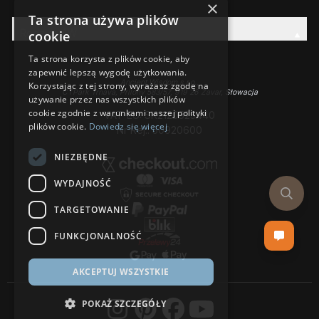
×
Ta strona używa plików
Rodzina AW
cookie
Ta strona korzysta z plików cookie, aby
zapewnić lepszą wygodę użytkowania.
Ancient Wisdom s.r.o.,
Korzystając z tej strony, wyrażasz zgodę na
CTPark Trnava, Prílohy 583/57, 919 26 Zavar, Słowacja
używanie przez nas wszystkich plików
cookie zgodnie z warunkami naszej polityki
VAT-EU: SK2120525440
plików cookie.
Dowiedz się więcej
Nr Rej.: 50920600
NIEZBĘDNE
WYDAJNOŚĆ
TARGETOWANIE
FUNKCJONALNOŚĆ
AKCEPTUJ WSZYSTKIE
POKAŻ SZCZEGÓŁY