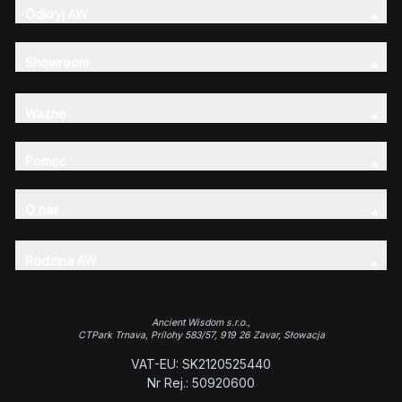
Odkryj AW
Showroom
Ważne
Pomoc
O nas
Rodzina AW
Ancient Wisdom s.r.o.,
CTPark Trnava, Prílohy 583/57, 919 26 Zavar, Słowacja
VAT-EU: SK2120525440
Nr Rej.: 50920600