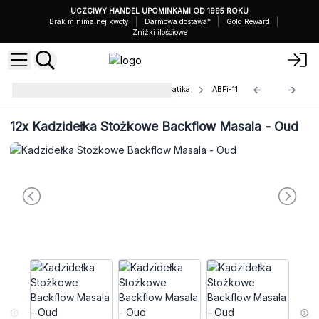
UCZCIWY HANDEL UPOMINKAMI OD 1995 ROKU
Brak minimalnej kwoty
Darmowa dostawa*
Gold Reward
Zniżki ilościowe
Kadzidełka Backflow Masala Aromatika
ABFi-11
12x
Kadzidełka Stożkowe Backflow Masala - Oud