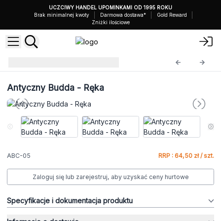
UCZCIWY HANDEL UPOMINKAMI OD 1995 ROKU
Brak minimalnej kwoty
Darmowa dostawa*
Gold Reward
Zniżki ilościowe
Antyczny Budda
ABC-05
Antyczny Budda - Ręka
ABC-05
RRP : 64,50 zł / szt.
Zaloguj się lub zarejestruj, aby uzyskać ceny hurtowe
Specyfikacje i dokumentacja produktu