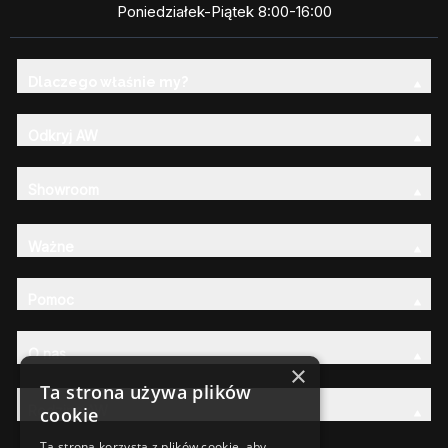
Poniedziałek-Piątek 8:00-16:00
Dlaczego właśnie my?
Odkryj AW
Showroom
Ważne
Pomoc
O nas
×
Ta strona używa plików
Rodzina AW
cookie
Ta strona korzysta z plików cookie, aby