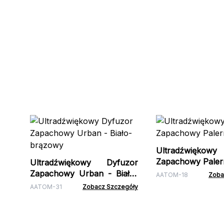
Ultradźwiękow
Zapachowy Pale
Ultradźwiękowy Dyfuzor
Zapachowy Urban - Biało-
AATOM-18
Zoba
brązowy
AATOM-31
Zobacz Szczegóły