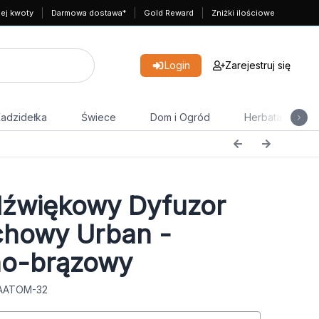
nej kwoty
Darmowa dostawa*
Gold Reward
Zniżki ilościowe
Login
Zarejestruj się
adzidełka
Świece
Dom i Ogród
Herbata
dźwiękowy Dyfuzor
howy Urban -
no-brązowy
 AATOM-32