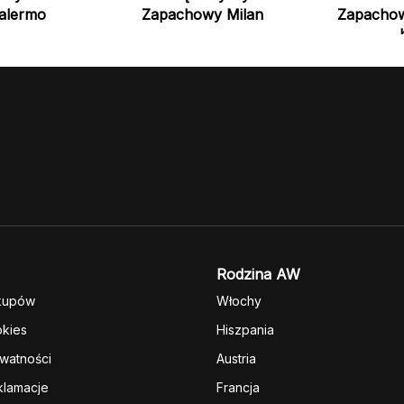
alermo
Zapachowy Milan
Zapachow
Rodzina AW
kupów
Włochy
okies
Hiszpania
ywatności
Austria
klamacje
Francja