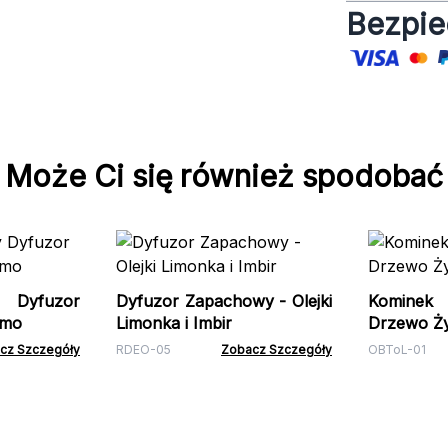
Bezpie
Może Ci się również spodobać
y Dyfuzor
Dyfuzor Zapachowy - Olejki
Komine
rmo
Limonka i Imbir
Drzewo Życ
cz Szczegóły
RDEO-05
Zobacz Szczegóły
OBToL-01