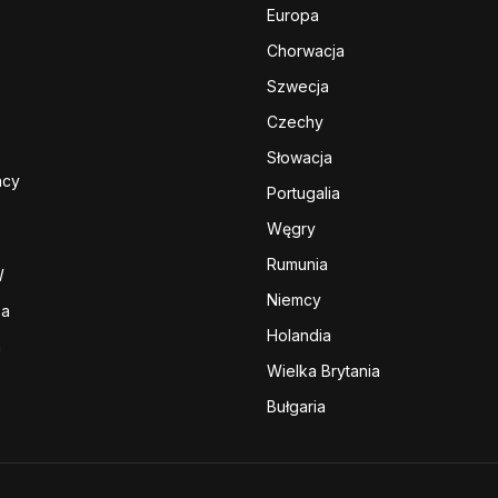
Europa
Chorwacja
Szwecja
Czechy
Słowacja
acy
Portugalia
Węgry
Rumunia
W
Niemcy
sa
Holandia
a
Wielka Brytania
Bułgaria