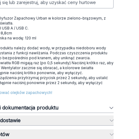
j się lub zarejestruj, aby uzyskać ceny hurtowe
Dyfuzor Zapachowy Urban w kolorze zielono-brązowym, z
światła.
 USB A / USB C.
8x8,8cm
ika na wodę: 120 ml
roduktu należy dodać wody, w przypadku niedoboru wody
ystania z funkcji nawilżania. Podczas czyszczenia produktu
o bezpośrednio pod kranem, aby uniknąć zwarcia.
światła RGB migają raz (po 0,5 sekundy) Naciśnij krótko raz, aby
Wentylator zacznie się obracać, a kolorowe światła
ępnie naciśnij krótko ponownie, aby wyłączyć.
ządzenia przytrzymaj przycisk przez 2 sekundy, aby ustalić
stępnie naciśnij ponownie przez 2 sekundy, aby wyłączyć
ować olejków zapachowych!
 i dokumentacja produktu
 dostawie
otów