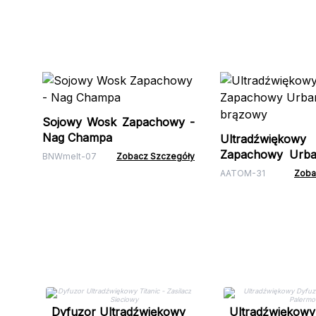
Sojowy Wosk Zapachowy -
Nag Champa
Ultradźwiękow
Zapachowy Urban
BNWmelt-07
Zobacz Szczegóły
brązowy
AATOM-31
Zoba
Dyfuzor Ultradźwiękowy
Ultradźwiękowy