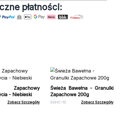
czne płatności:
Na
Lo
k Zapachowy
Świeża Bawełna - Granulki
Ndi
ia - Niebieski
Zapachowe 200g
Zobacz Szczegóły
SGHC-10
Zobacz Szczegóły