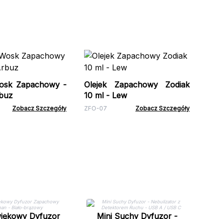
So
Ja
osk Zapachowy -
Olejek Zapachowy Zodiak
BNW
buz
10 ml - Lew
Zobacz Szczegóły
ZFO-07
Zobacz Szczegóły
U
Z
więkowy Dyfuzor
Mini Suchy Dyfuzor -