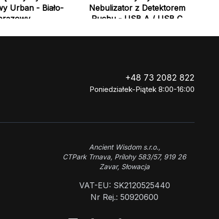
y Urban - Biało-
Nebulizator z Detektorem
brązowy
Ruchu - USB A / USB C
+48 73 2082 822
Poniedziałek-Piątek 8:00-16:00
Ancient Wisdom s.r.o.,
CTPark Trnava, Prílohy 583/57, 919 26
Zavar, Słowacja
VAT-EU: SK2120525440
Nr Rej.: 50920600