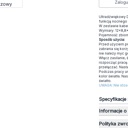
Zalogu
Ultradźwiękowy 
funkcją nocnego 
W zestawie kabel
Wymiary: 12x8,
Pojemność zbiorn
Sposób użycia:
Przed użyciem p
zabrania się korz
nie należy myć g
Włącz zasilanie, 
rozpocząć pracę. 
przełączać. Nast
Podczas pracy ur
kolor światła. Na
światło.
UWAGA: Nie stos
Specyfikacje
Informacje o
Polityka zwr