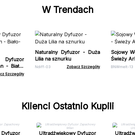
W Trendach
Naturalny Dyfuzor - Duża
Sojowy W
Lilia na sznurku
Świeży Ar
y Dyfuzor
 - Biało-
Ndiff-03
Zobacz Szczegóły
BNWmelt-13
cz Szczegóły
Klienci Ostatnio Kupili
 Dyfuzor
Ultradźwiękowy Dyfuzor
Ultradź